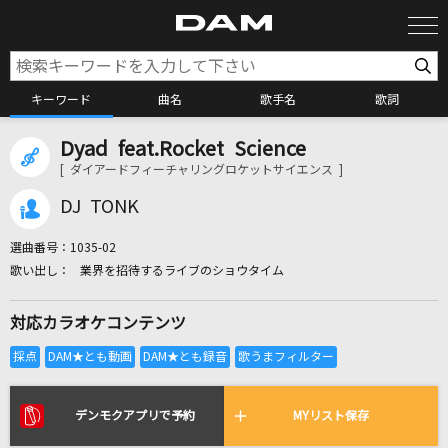
キーワード
曲名
歌手名
歌詞
Dyad feat.Rocket Science
カラオケ検索
[ ダイアードフィーチャリングロケットサイエンス ]
DJ TONK
カラオケ店舗検索
選曲番号：
1035-02
業界を招待するライブのショウタイム
カラオケリクエスト
対応カラオケコンテンツ
全国りれき
リアルタイムで歌われている曲の一覧
デンモクアプリで予約
MYリスト保存