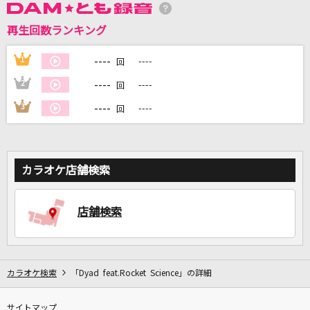
再生回数ランキング
DAMに会員登録・ログインして
カラオケをもっと楽しもう！
----
1
----
回
----
2
----
回
----
3
----
回
自宅でカラオケ歌い放題！
家族や友達と一緒に！練習にも！
カラオケ店舗検索
店舗検索
カラオケ検索
「Dyad feat.Rocket Science」の詳細
サイトマップ