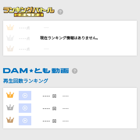
Hoodstar +
ヒプノシスマイク[Division All Stars]
----
----
1
[生音]おしゃかしゃま
点
RADWIMPS
----
----
2
点
----
----
3
点
[生音]Survivor
BLUE ENCOUNT
ゆりかごのある丘から
再生回数ランキング
Mr.Children
----
1
----
回
もっと見る
----
2
----
回
DAMの新曲・ランキングなど
----
3
----
回
カラオケ最新情報をチェック！