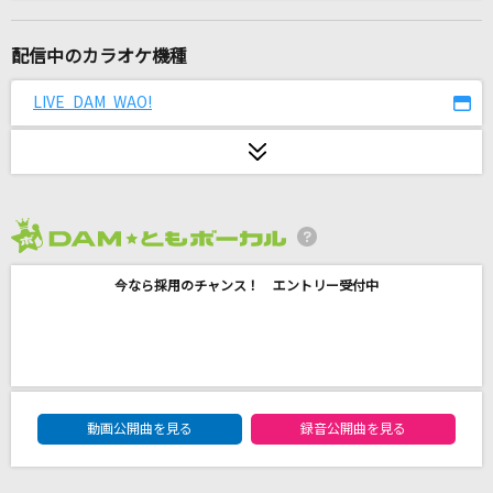
マトリョシカ
ハチ feat.初音ミク・GUMI
配信中のカラオケ機種
ONENESS
LIVE DAM WAO!
Roselia
Trigger
七海うらら
2026年8月度
ローリンガール
今なら採用のチャンス！ エントリー受付中
wowaka feat.初音ミク
[生音]HOT LIMIT
T.M.Revolution
DAM★ともボーカルエントリーランキング
[生音]Good-bye My Loneliness
動画公開曲を見る
録音公開曲を見る
ZARD