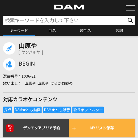
キーワード
曲名
歌手名
歌詞
山原や
カラオケ検索
[ ヤンバルヤ ]
BEGIN
カラオケ店舗検索
選曲番号：
1036-21
山原や 山原や はるか故郷の
カラオケリクエスト
対応カラオケコンテンツ
全国りれき
リアルタイムで歌われている曲の一覧
デンモクアプリで予約
MYリスト保存