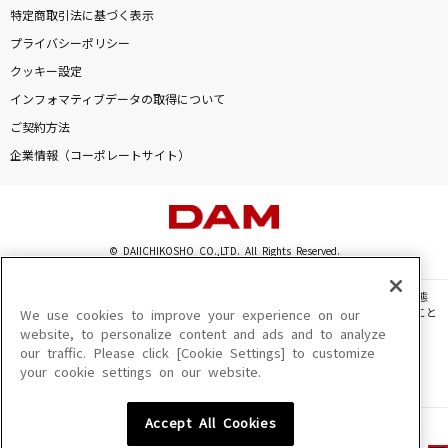
特定商取引法に基づく表示
プライバシーポリシー
クッキー設定
インフォマティブデータの取得について
ご契約方法
企業情報（コーポレートサイト）
© DAIICHIKOSHO CO.,LTD. All Rights Reserved.
このサイトに掲載されている一切の文章・画像・写真・動画・音声等を、手段や形態
を問わず、著作権法の定める範囲を超えて無断で複製、転載、ファイル化などすること
We use cookies to improve your experience on our
を禁じます。
website, to personalize content and ads and to analyze
our traffic. Please click [Cookie Settings] to customize
楽曲及びコンテンツは、機種によりご利用いただけない場合があります。
your cookie settings on our website.
楽曲及びコンテンツの配信日、配信内容が変更になる場合があります。
楽曲によりMYリスト保存ができない場合があります。
Accept All Cookies
JASRAC許諾番号
6602250213Y31015 6602250112Y38026 6602250240Y31015