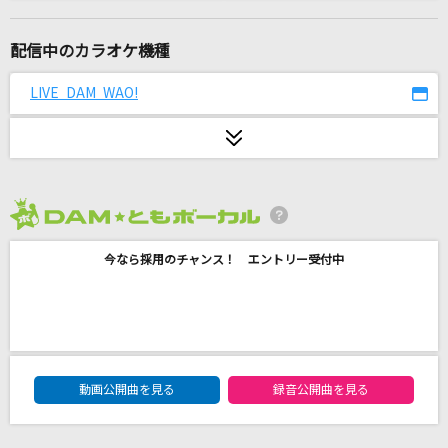
Sleep Walking Orchestra(ビデオクリップバー
ジョン)
配信中のカラオケ機種
BUMP OF CHICKEN
LIVE DAM WAO!
[生音]Dancing Queen [ダンシング・クイーン]
ABBA
あぶく
ヨルシカ
2026年8月度
[生音]The Beginning
今なら採用のチャンス！ エントリー受付中
ONE OK ROCK
I LOVE...
Official髭男dism
DAM★ともボーカルエントリーランキング
動画公開曲を見る
録音公開曲を見る
しわあわせ
Vaundy