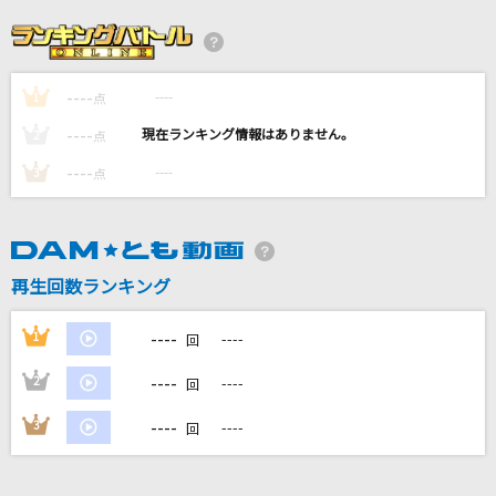
銃の部品
PEOPLE 1
----
----
1
点
[生音]少年時代
----
----
2
点
井上陽水
----
----
3
点
まほろばアスタリスク
≠ME
再生回数ランキング
十七の夏
桜田淳子
----
1
----
回
もっと見る
----
2
----
回
----
3
----
回
DAMの新曲・ランキングなど
カラオケ最新情報をチェック！