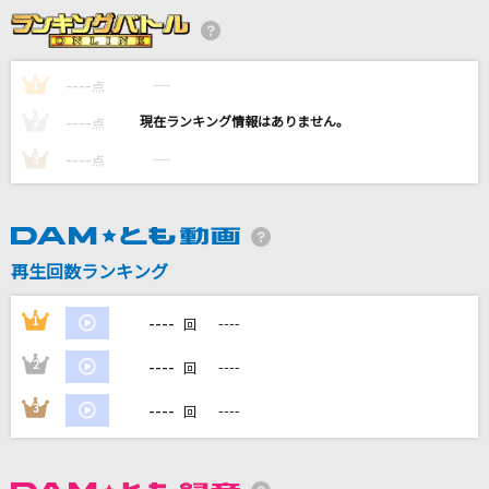
ダーリン
Mrs. GREEN APPLE
----
----
1
点
uncertain memory
----
----
2
点
GACKT(Gackt)
----
----
3
点
[生音]ただ君に晴れ
ヨルシカ
[生音]マリーゴールド
再生回数ランキング
あいみょん
----
1
----
回
もっと見る
----
2
----
回
DAMの新曲・ランキングなど
----
3
----
回
カラオケ最新情報をチェック！