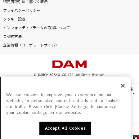
特定商取引法に基づく表示
プライバシーポリシー
クッキー設定
インフォマティブデータの取得について
ご契約方法
企業情報（コーポレートサイト）
© DAIICHIKOSHO CO.,LTD. All Rights Reserved.
このサイトに掲載されている一切の文章・画像・写真・動画・音声等を、手段や形態
を問わず、著作権法の定める範囲を超えて無断で複製、転載、ファイル化などすること
We use cookies to improve your experience on our
を禁じます。
website, to personalize content and ads and to analyze
our traffic. Please click [Cookie Settings] to customize
楽曲及びコンテンツは、機種によりご利用いただけない場合があります。
your cookie settings on our website.
楽曲及びコンテンツの配信日、配信内容が変更になる場合があります。
楽曲によりMYリスト保存ができない場合があります。
Accept All Cookies
JASRAC許諾番号
6602250213Y31015 6602250112Y38026 6602250240Y31015
6602250241Y45122