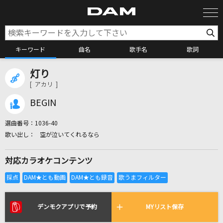
キーワード
曲名
歌手名
歌詞
灯り
カラオケ検索
[ アカリ ]
BEGIN
カラオケ店舗検索
選曲番号：
1036-40
空が泣いてくれるなら
カラオケリクエスト
対応カラオケコンテンツ
全国りれき
リアルタイムで歌われている曲の一覧
デンモクアプリで予約
MYリスト保存