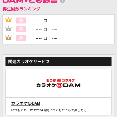
再生回数ランキング
DAMに会員登録・ログインして
カラオケをもっと楽しもう！
----
1
----
回
----
2
----
回
----
3
----
回
自宅でカラオケ歌い放題！
家族や友達と一緒に！練習にも！
関連カラオケサービス
カラオケ@DAM
いつものカラオケが24時間いつでもおうちで楽しめる！