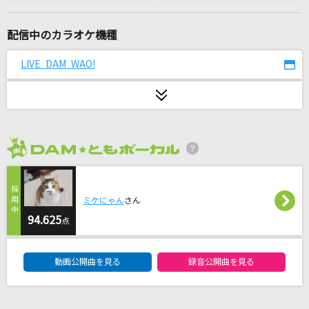
ダイヤモンドヴァージン
Janne Da Arc
配信中のカラオケ機種
STORM
LIVE DAM WAO!
LUNA SEA
最後の雨
中西保志
2026年8月度
プシ
r-906 feat.初音ミク
ミケにゃん
さん
ヒカリヘ
94.625
点
miwa
DAM★ともボーカルエントリーランキング
動画公開曲を見る
録音公開曲を見る
[プロオケ]for you...
高橋真梨子