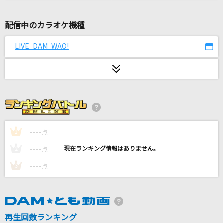
[生音]青い春
back number
配信中のカラオケ機種
奏(かなで)
LIVE DAM WAO!
スキマスイッチ
崩壊前夜
SixTONES
隣で
マルシィ
----
----
1
点
----
----
2
点
Forget-me-not
----
----
3
点
尾崎豊
[生音]サウダージ
ポルノグラフィティ
再生回数ランキング