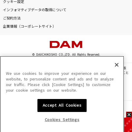
クッキー設定
インフォマティブデータの取得について
ご契約方法
企業情報（コーポレートサイト）
© DAIICHIKOSHO CO.,LTD. All Rights Reserved.
このサイトに掲載されている一切の文章・画像・写真・動画・音声等を、手段や形態
を問わず、著作権法の定める範囲を超えて無断で複製、転載、ファイル化などすること
We use cookies to improve your experience on our
を禁じます。
website, to personalize content and ads and to analyze
our traffic. Please click [Cookie Settings] to customize
楽曲及びコンテンツは、機種によりご利用いただけない場合があります。
your cookie settings on our website.
楽曲及びコンテンツの配信日、配信内容が変更になる場合があります。
楽曲によりMYリスト保存ができない場合があります。
Accept All Cookies
JASRAC許諾番号
6602250213Y31015 6602250112Y38026 6602250240Y31015
6602250241Y45122
Cookies Settings
NexTone許諾番号
ID000002945 ID000002947 ID000002937 ID000002938