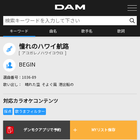
キーワード
曲名
歌手名
歌詞
憧れのハワイ航路
カラオケ検索
[ アコガレノハワイコウロ ]
BEGIN
カラオケ店舗検索
選曲番号：
1036-89
晴れた空 そよぐ風 港出船の
カラオケリクエスト
対応カラオケコンテンツ
全国りれき
リアルタイムで歌われている曲の一覧
デンモクアプリで予約
MYリスト保存