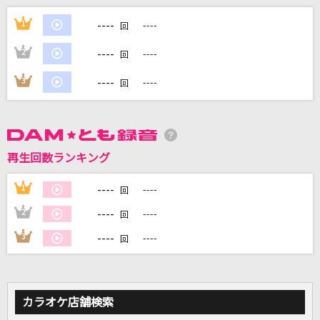
[生音]気まぐれロマンティック
----
1
----
回
いきものがかり
----
2
----
回
風になる
----
3
----
回
つじあやの
[生音]チェリー
スピッツ
再生回数ランキング
Hope
----
1
----
回
安室奈美恵
----
2
----
回
もっと見る
----
3
----
回
DAMの新曲・ランキングなど
カラオケ最新情報をチェック！
カラオケ店舗検索