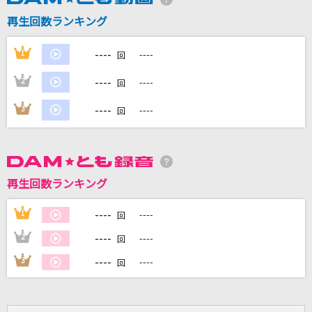
再生回数ランキング
----
1
----
DAMに会員登録・ログインして
回
カラオケをもっと楽しもう！
----
2
----
回
----
3
----
回
自宅でカラオケ歌い放題！
家族や友達と一緒に！練習にも！
再生回数ランキング
----
1
----
回
----
2
----
回
----
3
----
回