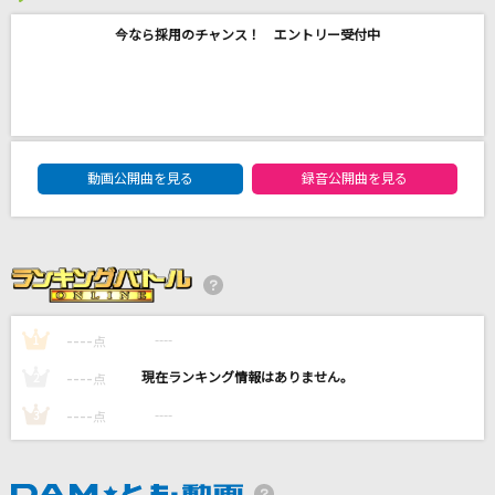
今なら採用のチャンス！ エントリー受付中
[生音]イミテイション・ゴールド
山口百恵
不思議なピーチパイ
竹内まりや
DAM★ともボーカルエントリーランキング
動画公開曲を見る
録音公開曲を見る
[生音]Lovers
sumika
乙女のグロリアス
超ときめき宣伝部(ときめき宣伝部)
----
----
1
点
もっと見る
----
----
2
点
----
----
3
点
DAMの新曲・ランキングなど
カラオケ最新情報をチェック！