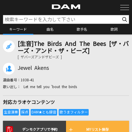
キーワード
曲名
歌手名
歌詞
[生音]The Birds And The Bees [ザ・バ
カラオケ検索
ーズ・アンド・ザ・ビーズ]
[ ザバーズアンドザビーズ ]
カラオケ店舗検索
Jewel Akens
選曲番号：
1038-41
カラオケリクエスト
Let me tell you 'bout the birds
対応カラオケコンテンツ
全国りれき
リアルタイムで歌われている曲の一覧
デンモクアプリで予約
MYリスト保存