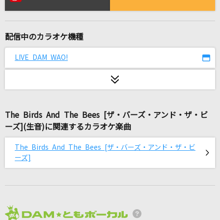
殺せんせーションズ(Hey! Say! JUMP ver.)
Hey! Say! JUMP
配信中のカラオケ機種
[生音]高嶺の花子さん(back number dome to
ur 2018 “stay with you“)
LIVE DAM WAO!
back number
飛燕
米津玄師
The Birds And The Bees [ザ・バーズ・アンド・ザ・ビ
ビースト・ダンス
ーズ](生音)に関連するカラオケ楽曲
和田たけあき(くらげP)
The Birds And The Bees [ザ・バーズ・アンド・ザ・ビ
ーズ]
WHITE BREATH
T.M.Revolution
すずめ feat.十明
RADWIMPS
2026年8月度