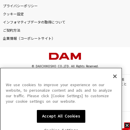
プライバシーポリシー
クッキー設定
インフォマティブデータの取得について
ご契約方法
企業情報（コーポレートサイト）
© DAIICHIKOSHO CO.,LTD. All Rights Reserved.
このサイトに掲載されている一切の文章・画像・写真・動画・音声等を、手段や形態
を問わず、著作権法の定める範囲を超えて無断で複製、転載、ファイル化などすること
We use cookies to improve your experience on our
を禁じます。
website, to personalize content and ads and to analyze
our traffic. Please click [Cookie Settings] to customize
楽曲及びコンテンツは、機種によりご利用いただけない場合があります。
your cookie settings on our website.
楽曲及びコンテンツの配信日、配信内容が変更になる場合があります。
楽曲によりMYリスト保存ができない場合があります。
Accept All Cookies
JASRAC許諾番号
6602250213Y31015 6602250112Y38026 6602250240Y31015
6602250241Y45122