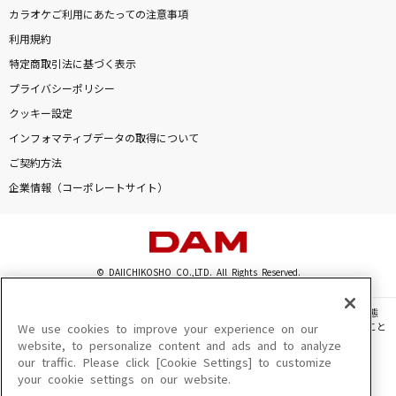
カラオケご利用にあたっての注意事項
利用規約
特定商取引法に基づく表示
プライバシーポリシー
クッキー設定
インフォマティブデータの取得について
ご契約方法
企業情報（コーポレートサイト）
© DAIICHIKOSHO CO.,LTD. All Rights Reserved.
このサイトに掲載されている一切の文章・画像・写真・動画・音声等を、手段や形態
を問わず、著作権法の定める範囲を超えて無断で複製、転載、ファイル化などすること
We use cookies to improve your experience on our
を禁じます。
website, to personalize content and ads and to analyze
our traffic. Please click [Cookie Settings] to customize
楽曲及びコンテンツは、機種によりご利用いただけない場合があります。
your cookie settings on our website.
楽曲及びコンテンツの配信日、配信内容が変更になる場合があります。
楽曲によりMYリスト保存ができない場合があります。