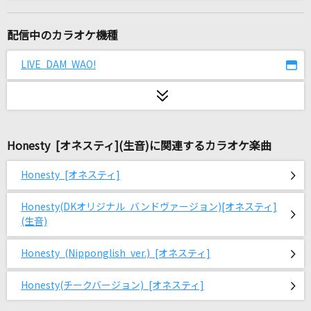
もらい泣き
一青 窈
配信中のカラオケ機種
REVIVER
LIVE DAM WAO!
MY FIRST STORY
愛くださいませ
≠ME
Honesty [オネスティ](生音)に関連するカラオケ楽曲
ホール・ニュー・ワールド(新しい世界)
Honesty [オネスティ]
石井一孝・麻生かほ里
Honesty(DKオリジナル バンドヴァージョン)[オネスティ]
[生音]サイレント・イヴ
(生音)
辛島美登里
Honesty (Nipponglish ver.) [オネスティ]
[生音]マリーゴールド
Honesty(チークバージョン) [オネスティ]
あいみょん