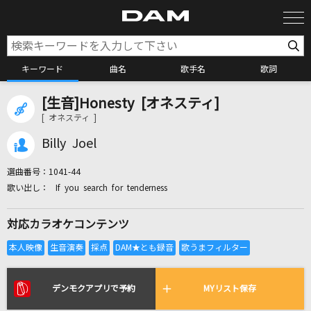
キーワード
曲名
歌手名
歌詞
[生音]Honesty [オネスティ]
カラオケ検索
[ オネスティ ]
Billy Joel
カラオケ店舗検索
選曲番号：
1041-44
If you search for tenderness
カラオケリクエスト
対応カラオケコンテンツ
全国りれき
リアルタイムで歌われている曲の一覧
デンモクアプリで予約
MYリスト保存