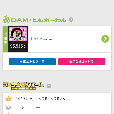
さよならの前に
AAA(トリプル・エー)
2026年8月度
UNDEAD
YOASOBI
むかちゃん
さん
Tiger
95.535
点
HANA
DAM★ともボーカルエントリーランキング
コンパス～笑顔の行方～
動画公開曲を見る
録音公開曲を見る
大佛はずむ・神泉やす菜・来栖とまり(植田佳奈・堀江由衣・田村ゆかり)
もっと見る
DAMの新曲・ランキングなど
94.172
やってるやってるさん
1
点
カラオケ最新情報をチェック！
----
----
2
点