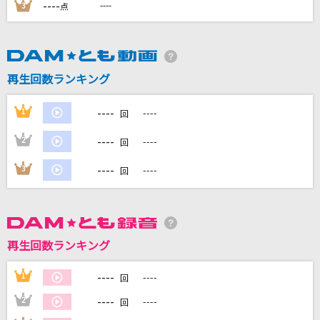
----
----
3
点
DAMに会員登録・ログインして
カラオケをもっと楽しもう！
再生回数ランキング
----
1
----
回
自宅でカラオケ歌い放題！
----
2
----
回
家族や友達と一緒に！練習にも！
----
3
----
回
再生回数ランキング
----
1
----
回
----
2
----
回