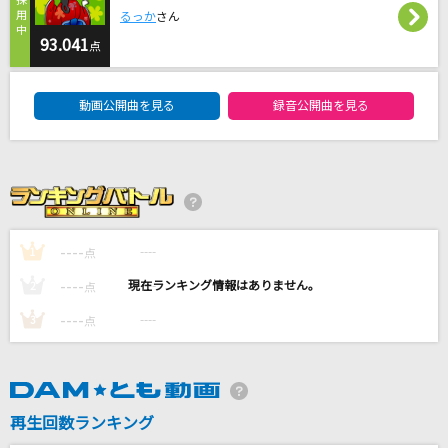
[生音]鳴門海流
るっか
さん
三山ひろし
93.041
点
DAM★ともボーカルエントリーランキング
[生音]あばよ さよなら
動画公開曲を見る
録音公開曲を見る
大江裕
わたがし
back number
キャラクター
----
----
1
点
緑黄色社会
----
----
2
点
もっと見る
----
----
3
点
DAMの新曲・ランキングなど
カラオケ最新情報をチェック！
再生回数ランキング