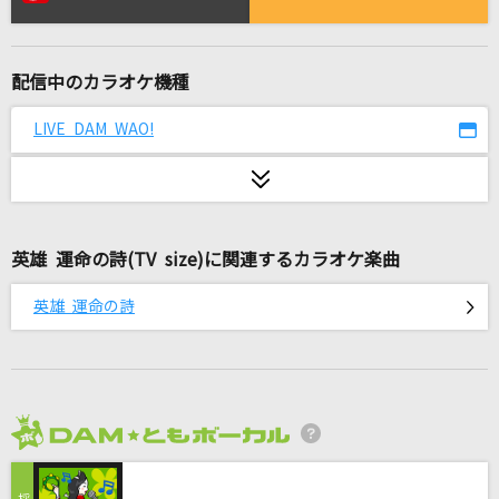
高嶺の花子さん
back number
配信中のカラオケ機種
Stand By You
Official髭男dism
LIVE DAM WAO!
僕は僕を好きになる
乃木坂46
英雄 運命の詩(TV size)に関連するカラオケ楽曲
僕のかわい子ちゃん
MON7A
英雄 運命の詩
SAD SONG
ちゃんみな
umbrella
2026年8月度
SEKAI NO OWARI(世界の終わり)