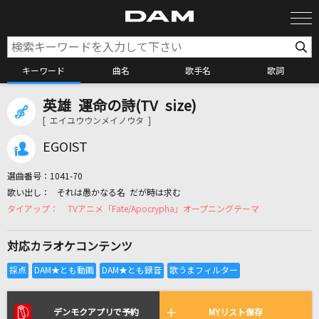
キーワード
曲名
歌手名
歌詞
英雄 運命の詩(TV size)
カラオケ検索
[ エイユウウンメイノウタ ]
EGOIST
カラオケ店舗検索
選曲番号：
1041-70
それは愚かなる名 だが時は求む
カラオケリクエスト
TVアニメ「Fate/Apocrypha」オープニングテーマ
対応カラオケコンテンツ
全国りれき
リアルタイムで歌われている曲の一覧
デンモクアプリで予約
MYリスト保存