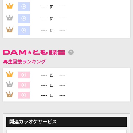
----
1
----
回
DAMに会員登録・ログインして
----
2
----
回
カラオケをもっと楽しもう！
----
3
----
回
自宅でカラオケ歌い放題！
家族や友達と一緒に！練習にも！
再生回数ランキング
----
1
----
回
----
2
----
回
----
3
----
回
関連カラオケサービス