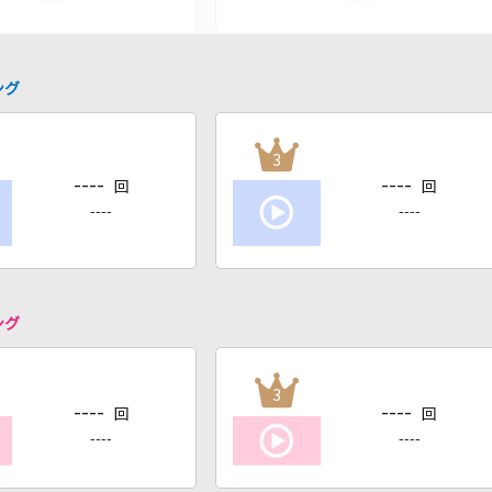
ング
3
----
----
回
回
----
----
ング
3
----
----
回
回
----
----