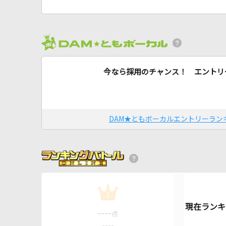
今なら採用のチャンス！ エントリ
DAM★ともボーカルエントリーラン
1
----
点
----