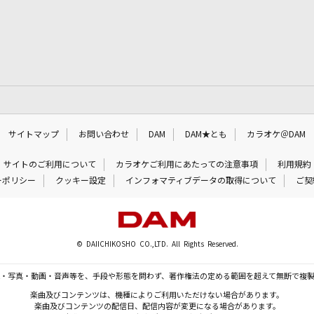
サイトマップ
お問い合わせ
DAM
DAM★とも
カラオケ＠DAM
サイトのご利用について
カラオケご利用にあたっての注意事項
利用規約
ーポリシー
クッキー設定
インフォマティブデータの取得について
ご契
© DAIICHIKOSHO CO.,LTD. All Rights Reserved.
・写真・動画・音声等を、手段や形態を問わず、著作権法の定める範囲を超えて無断で複
楽曲及びコンテンツは、機種によりご利用いただけない場合があります。
楽曲及びコンテンツの配信日、配信内容が変更になる場合があります。