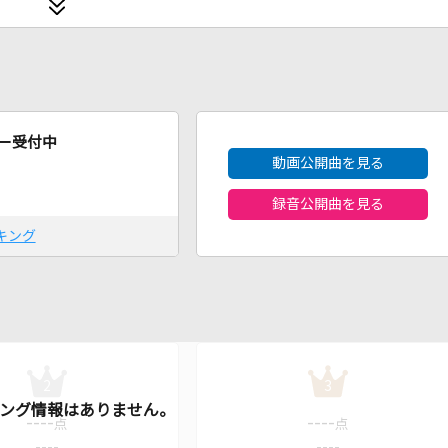
2026年8月度
ー受付中
動画公開曲を見る
録音公開曲を見る
キング
2
3
----
----
点
点
----
----