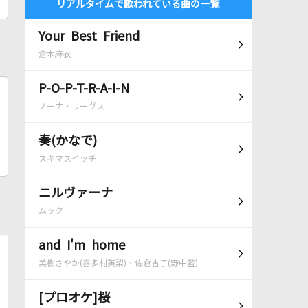
リアルタイムで歌われている曲の一覧
Your Best Friend
倉木麻衣
P-O-P-T-R-A-I-N
ノーナ・リーヴス
奏(かなで)
スキマスイッチ
ニルヴァーナ
ムック
and I'm home
美樹さやか(喜多村英梨)・佐倉杏子(野中藍)
[プロオケ]桜