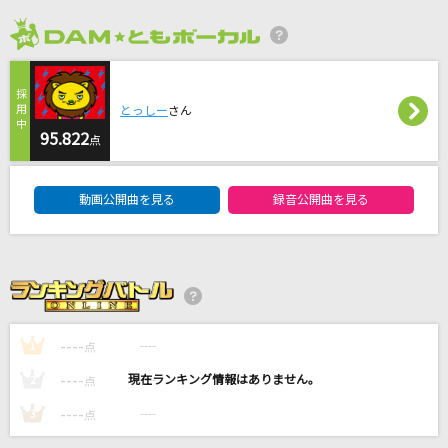
セレナーデ
なとり
2026年8月度
小さきもの
とっしー
さん
林明日香
95.822
点
アンコール
DAM★ともボーカルエントリーランキング
YOASOBI
動画公開曲を見る
録音公開曲を見る
輝く未来[塔の上のラプンツェル]
小此木まり/畠中洋
もっと見る
----
----
1
点
DAMの新曲・ランキングなど
----
----
2
点
カラオケ最新情報をチェック！
----
----
3
点