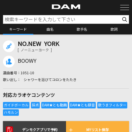
キーワード
曲名
歌手名
歌詞
NO.NEW YORK
カラオケ検索
[ ノーニューヨーク ]
BOOWY
カラオケ店舗検索
選曲番号：
1051-10
シャワーを浴びてコロンをたたき
カラオケリクエスト
対応カラオケコンテンツ
全国りれき
リアルタイムで歌われている曲の一覧
デンモクアプリで予約
MYリスト保存