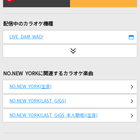
優しい彗星
YOASOBI
配信中のカラオケ機種
[生音]チェリー
スピッツ
LIVE DAM WAO!
残機
ずっと真夜中でいいのに。
NO.NEW YORKに関連するカラオケ楽曲
[生音]himawari
Mr.Children
NO.NEW YORK(生音)
[生音]A Song for ××
NO.NEW YORK(LAST GIGS)
浜崎あゆみ
NO.NEW YORK(LAST GIGS 本人歌唱)(生音)
[生音]ラストシーン
いきものがかり