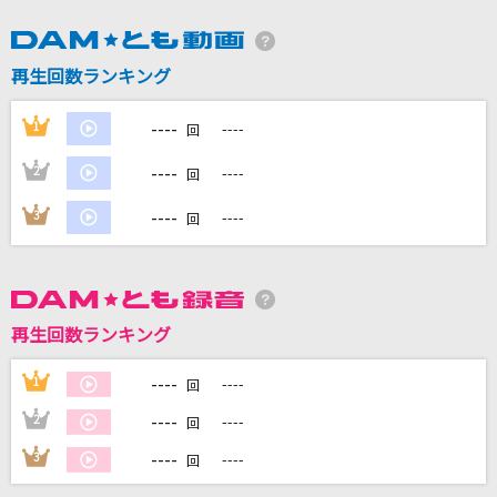
DAMに会員登録・ログインして
再生回数ランキング
カラオケをもっと楽しもう！
----
1
----
回
----
2
----
回
自宅でカラオケ歌い放題！
----
3
----
回
家族や友達と一緒に！練習にも！
再生回数ランキング
----
1
----
回
----
2
----
回
----
3
----
回