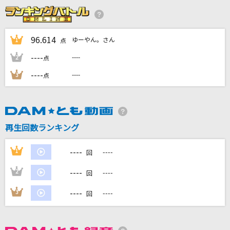
ライラック
Mrs. GREEN APPLE
96.614
ゆーやん。さん
1
点
どんな未来にも愛はある
----
----
2
点
flumpool
----
----
3
点
[生音]I LOVE YOU
尾崎豊
The Bravest Destiny
再生回数ランキング
トイ☆ガンガン(CV:前野智昭・松岡禎丞・小松未可子)
----
1
----
回
もっと見る
----
2
----
回
DAMの新曲・ランキングなど
----
3
----
回
カラオケ最新情報をチェック！