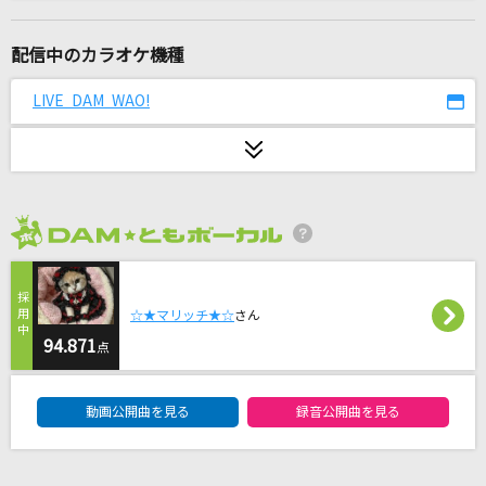
愛は勝つ
KAN
配信中のカラオケ機種
[生音]#情とは
LIVE DAM WAO!
This is LAST
[生音]紋白蝶 feat. 石原慎也 (Saucy Dog)
東京スカパラダイスオーケストラ
2026年8月度
God knows...
涼宮ハルヒ(CV.平野綾)
☆★マリッチ★☆
さん
あの子コンプレックス
94.871
点
＝LOVE
DAM★ともボーカルエントリーランキング
動画公開曲を見る
録音公開曲を見る
ダーリン
Mrs. GREEN APPLE