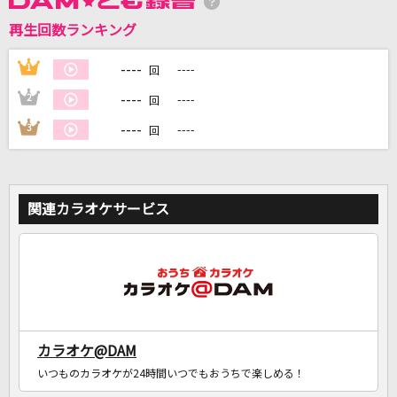
再生回数ランキング
DAMに会員登録・ログインして
カラオケをもっと楽しもう！
----
1
----
回
----
2
----
回
----
3
----
回
自宅でカラオケ歌い放題！
家族や友達と一緒に！練習にも！
関連カラオケサービス
カラオケ@DAM
いつものカラオケが24時間いつでもおうちで楽しめる！