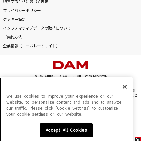
特定商取引法に基づく表示
プライバシーポリシー
クッキー設定
インフォマティブデータの取得について
ご契約方法
企業情報（コーポレートサイト）
© DAIICHIKOSHO CO.,LTD. All Rights Reserved.
このサイトに掲載されている一切の文章・画像・写真・動画・音声等を、手段や形態
を問わず、著作権法の定める範囲を超えて無断で複製、転載、ファイル化などすること
We use cookies to improve your experience on our
を禁じます。
website, to personalize content and ads and to analyze
our traffic. Please click [Cookie Settings] to customize
楽曲及びコンテンツは、機種によりご利用いただけない場合があります。
your cookie settings on our website.
楽曲及びコンテンツの配信日、配信内容が変更になる場合があります。
楽曲によりMYリスト保存ができない場合があります。
Accept All Cookies
JASRAC許諾番号
6602250213Y31015 6602250112Y38026 6602250240Y31015
6602250241Y45122