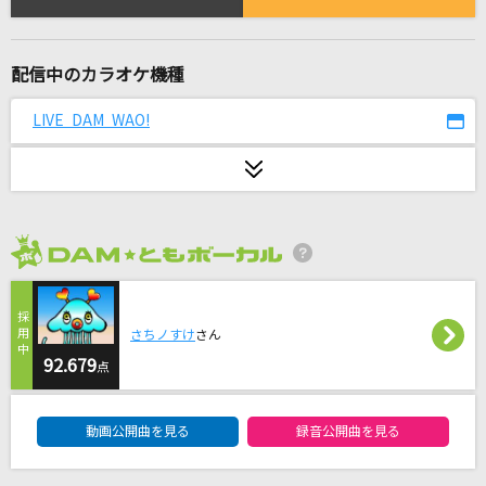
オーバーライド
吉田夜世
配信中のカラオケ機種
のだ
大漠波新
LIVE DAM WAO!
[生音]Red Criminal
THE ORAL CIGARETTES
Yes! 東京
2026年8月度
EBiDAN (恵比寿学園男子部)
USOTSUKI
さちノすけ
さん
92.679
STARGLOW
点
DAM★ともボーカルエントリーランキング
タイム!
動画公開曲を見る
録音公開曲を見る
ランディ&ゼフェル&マルセル(林延年・岩田光央・結城比呂)