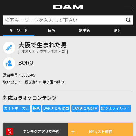
キーワード
曲名
歌手名
歌詞
大阪で生まれた男
カラオケ検索
[ オオサカデウマレタオトコ ]
BORO
カラオケ店舗検索
選曲番号：
1052-05
騒ぎ疲れた甲子園の帰り
カラオケリクエスト
対応カラオケコンテンツ
全国りれき
リアルタイムで歌われている曲の一覧
デンモクアプリで予約
MYリスト保存