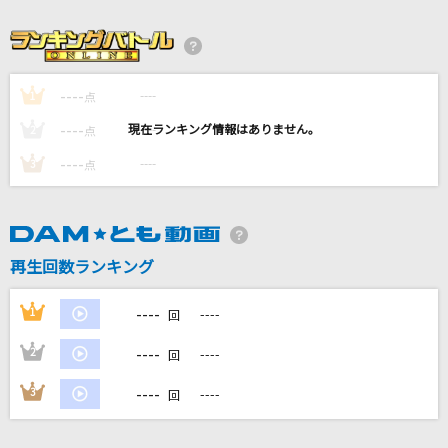
呼吸のように
Vaundy
Honeycomb Summer
----
----
1
点
[Crazy:B]天城燐音(CV.阿座上洋平)、HiMERU(CV.笠間淳)、桜河こはく(CV.
----
----
2
点
海渡翼)、椎名ニキ(CV.山口智広)
----
----
3
点
[生音]Laughter
Official髭男dism
夜鷹
再生回数ランキング
米津玄師
----
1
----
回
もっと見る
----
2
----
回
DAMの新曲・ランキングなど
----
3
----
回
カラオケ最新情報をチェック！