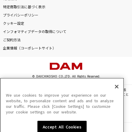
特定商取引法に基づく表示
プライバシーポリシー
クッキー設定
インフォマティブデータの取得について
ご契約方法
企業情報（コーポレートサイト）
© DAIICHIKOSHO CO.,LTD. All Rights Reserved.
このサイトに掲載されている一切の文章・画像・写真・動画・音声等を、手段や形態
を問わず、著作権法の定める範囲を超えて無断で複製、転載、ファイル化などすること
We use cookies to improve your experience on our
を禁じます。
website, to personalize content and ads and to analyze
our traffic. Please click [Cookie Settings] to customize
楽曲及びコンテンツは、機種によりご利用いただけない場合があります。
your cookie settings on our website.
楽曲及びコンテンツの配信日、配信内容が変更になる場合があります。
楽曲によりMYリスト保存ができない場合があります。
Accept All Cookies
JASRAC許諾番号