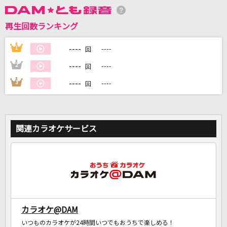
再生回数ランキング
DAMに会員登録・ログインして
カラオケをもっと楽しもう！
----
1
----
回
----
2
----
回
----
3
----
回
自宅でカラオケ歌い放題！
家族や友達と一緒に！練習にも！
関連カラオケサービス
カラオケ@DAM
いつものカラオケが24時間いつでもおうちで楽しめる！