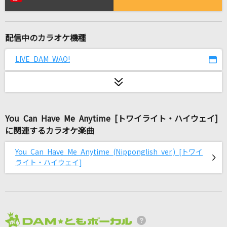
ray 超かぐや姫！Version(ビデオクリップバージ
ョン)
かぐや(cv.夏吉ゆうこ)、月見ヤチヨ(cv.早見沙織)
配信中のカラオケ機種
[生音]To Love You More [トゥ・ラヴ・ユー・
LIVE DAM WAO!
モア]
Celine Dion With Special Guests Kryzler & Kompany
[生音]終わりなき旅
Mr.Children
You Can Have Me Anytime [トワイライト・ハイウェイ]
に関連するカラオケ楽曲
シャルル
You Can Have Me Anytime (Nipponglish ver.) [トワイ
バルーン
ライト・ハイウェイ]
[生音]You Give Love A Bad Name [禁じられ
た愛]
Bon Jovi
2026年8月度