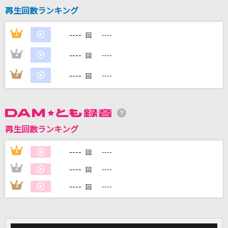
DAMの新曲・ランキングなど
カラオケ最新情報をチェック！
再生回数ランキング
----
1
----
回
----
2
----
回
DAMに会員登録・ログインして
----
3
----
回
カラオケをもっと楽しもう！
再生回数ランキング
自宅でカラオケ歌い放題！
家族や友達と一緒に！練習にも！
----
1
----
回
----
2
----
回
----
3
----
回