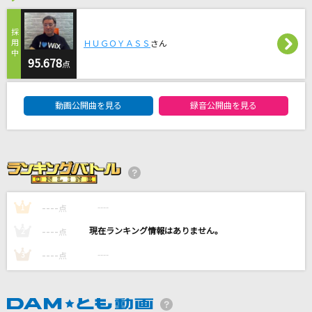
弱虫モンブラン
DECO*27
ＨＵＧＯＹＡＳＳ
さん
永遠の鐘が鳴る
95.678
点
クラヴィス&ルヴァ&リュミエール&セイラン(塩沢兼人・関俊彦・飛田展
男・岩永哲哉)
DAM★ともボーカルエントリーランキング
動画公開曲を見る
録音公開曲を見る
アイドルパワー
M!LK
lulu.
Mrs. GREEN APPLE
----
----
1
点
Lemon
----
----
2
点
米津玄師
----
----
3
点
もっと見る