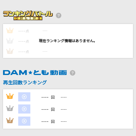
白日
King Gnu
ひゅるりらぱっぱ
----
----
1
点
tuki.
----
----
2
点
花束
----
----
3
点
back number
幻灯花 (feat. アリレム)
魂音泉
再生回数ランキング
もっと見る
----
1
----
回
----
2
----
回
DAMの新曲・ランキングなど
カラオケ最新情報をチェック！
----
3
----
回