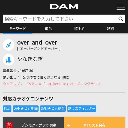
キーワード
曲名
歌手名
歌詞
over and over
カラオケ検索
[ オーバーアンドオーバー ]
やなぎなぎ
カラオケ店舗検索
選曲番号：
1057-30
記憶の君に告ぐさよなら 隣に
カラオケリクエスト
TVアニメ「Just Because!」オープニングテーマ
対応カラオケコンテンツ
全国りれき
リアルタイムで歌われている曲の一覧
デンモクアプリで予約
MYリスト保存