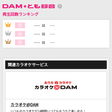
再生回数ランキング
DAMに会員登録・ログインして
カラオケをもっと楽しもう！
----
1
----
回
----
2
----
回
----
3
----
回
自宅でカラオケ歌い放題！
家族や友達と一緒に！練習にも！
関連カラオケサービス
カラオケ@DAM
いつものカラオケが24時間いつでもおうちで楽しめる！