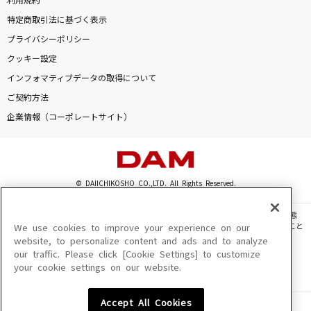
利用規約
特定商取引法に基づく表示
プライバシーポリシー
クッキー設定
インフォマティブデータの取得について
ご契約方法
企業情報（コーポレートサイト）
© DAIICHIKOSHO CO.,LTD. All Rights Reserved.
このサイトに掲載されている一切の文章・画像・写真・動画・音声等を、手段や形態
を問わず、著作権法の定める範囲を超えて無断で複製、転載、ファイル化などすること
We use cookies to improve your experience on our
を禁じます。
website, to personalize content and ads and to analyze
our traffic. Please click [Cookie Settings] to customize
楽曲及びコンテンツは、機種によりご利用いただけない場合があります。
your cookie settings on our website.
楽曲及びコンテンツの配信日、配信内容が変更になる場合があります。
楽曲によりMYリスト保存ができない場合があります。
Accept All Cookies
JASRAC許諾番号