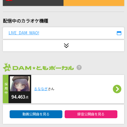
はいよろこんで
こっちのけんと
配信中のカラオケ機種
[生音]白い恋人達
桑田佳祐
LIVE DAM WAO!
LOVE SONG
三代目 J SOUL BROTHERS from EXILE TRIBE
[生音]桜木町
2026年8月度
ゆず
君に触れた時から
るななぎ
さん
Nissy(西島隆弘)
94.463
点
DAM★ともボーカルエントリーランキング
モス(ビデオクリップバージョン)
動画公開曲を見る
録音公開曲を見る
サカナクション