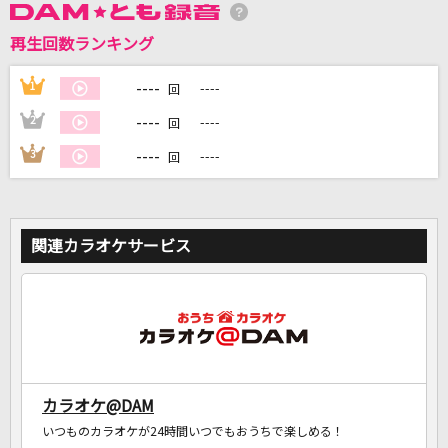
再生回数ランキング
DAMに会員登録・ログインして
カラオケをもっと楽しもう！
----
1
----
回
----
2
----
回
----
3
----
回
自宅でカラオケ歌い放題！
家族や友達と一緒に！練習にも！
関連カラオケサービス
カラオケ@DAM
いつものカラオケが24時間いつでもおうちで楽しめる！