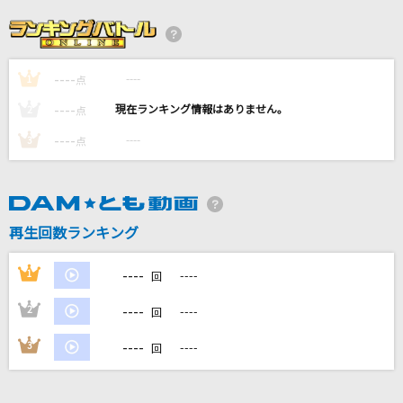
会いたくて
Ado
----
----
1
風と町
点
Mrs. GREEN APPLE
----
----
2
点
----
----
3
点
7月のサイダー
超ときめき宣伝部(ときめき宣伝部)
謎
再生回数ランキング
小松未歩
----
1
----
回
もっと見る
----
2
----
回
DAMの新曲・ランキングなど
----
3
----
回
カラオケ最新情報をチェック！