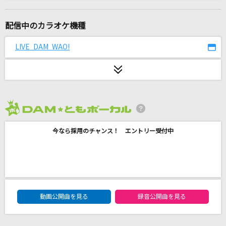
[生音]足音 ～Be Strong
Mr.Children
配信中のカラオケ機種
スロウダウナー
LIVE DAM WAO!
ろくろ
ユナイト
三澤紗千香
2026年8月度
[生音]366日
今なら採用のチャンス！ エントリー受付中
HY
花束
back number
DAM★ともボーカルエントリーランキング
ヌナ
動画公開曲を見る
録音公開曲を見る
パク・ジュニョン