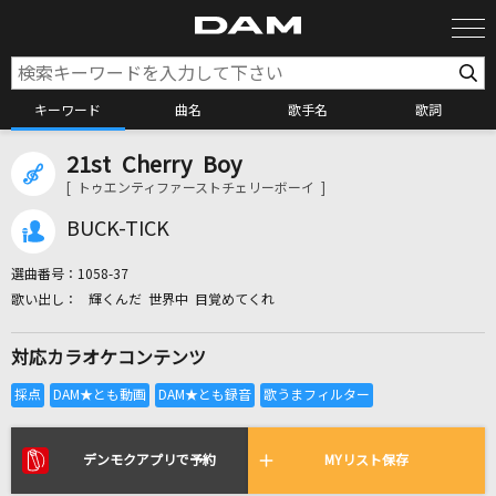
キーワード
曲名
歌手名
歌詞
21st Cherry Boy
カラオケ検索
[ トゥエンティファーストチェリーボーイ ]
BUCK-TICK
カラオケ店舗検索
選曲番号：
1058-37
輝くんだ 世界中 目覚めてくれ
カラオケリクエスト
対応カラオケコンテンツ
全国りれき
リアルタイムで歌われている曲の一覧
デンモクアプリで予約
MYリスト保存