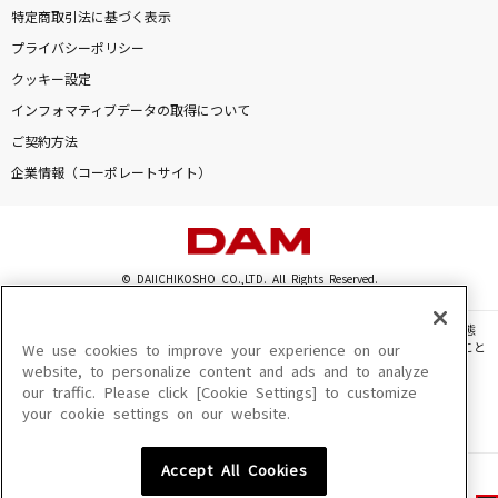
特定商取引法に基づく表示
プライバシーポリシー
クッキー設定
インフォマティブデータの取得について
ご契約方法
企業情報（コーポレートサイト）
© DAIICHIKOSHO CO.,LTD. All Rights Reserved.
このサイトに掲載されている一切の文章・画像・写真・動画・音声等を、手段や形態
を問わず、著作権法の定める範囲を超えて無断で複製、転載、ファイル化などすること
We use cookies to improve your experience on our
を禁じます。
website, to personalize content and ads and to analyze
our traffic. Please click [Cookie Settings] to customize
楽曲及びコンテンツは、機種によりご利用いただけない場合があります。
your cookie settings on our website.
楽曲及びコンテンツの配信日、配信内容が変更になる場合があります。
楽曲によりMYリスト保存ができない場合があります。
Accept All Cookies
JASRAC許諾番号
6602250213Y31015 6602250112Y38026 6602250240Y31015