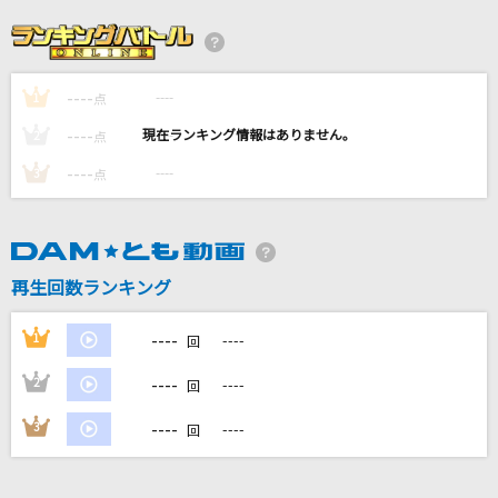
[生音]幸せ
back number
----
----
1
大阪LOVER
点
DREAMS COME TRUE
----
----
2
点
----
----
3
点
革命道中
アイナ・ジ・エンド
庶幾の唄
再生回数ランキング
Mrs. GREEN APPLE
----
1
----
回
もっと見る
----
2
----
回
DAMの新曲・ランキングなど
----
3
----
回
カラオケ最新情報をチェック！