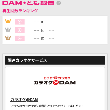
再生回数ランキング
DAMに会員登録・ログインして
カラオケをもっと楽しもう！
----
1
----
回
----
2
----
回
----
3
----
回
自宅でカラオケ歌い放題！
家族や友達と一緒に！練習にも！
関連カラオケサービス
カラオケ@DAM
いつものカラオケが24時間いつでもおうちで楽しめる！