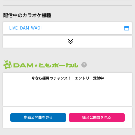
章
緑黄色社会
配信中のカラオケ機種
シャル・ウィ・ダンス?
LIVE DAM WAO!
ReoNa
エメラルドシティ
TOKOTOKO(西沢さんP)feat.MAYU
2026年8月度
打上花火
今なら採用のチャンス！ エントリー受付中
DAOKO×米津玄師
怪獣
サカナクション
DAM★ともボーカルエントリーランキング
木星 feat. 稲葉浩志
動画公開曲を見る
録音公開曲を見る
福山雅治