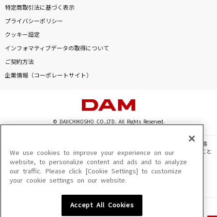
特定商取引法に基づく表示
プライバシーポリシー
クッキー設定
インフォマティブデータの取得について
ご契約方法
企業情報（コーポレートサイト）
© DAIICHIKOSHO CO.,LTD. All Rights Reserved.
このサイトに掲載されている一切の文章・画像・写真・動画・音声等を、手段や形態
を問わず、著作権法の定める範囲を超えて無断で複製、転載、ファイル化などすること
We use cookies to improve your experience on our
を禁じます。
website, to personalize content and ads and to analyze
our traffic. Please click [Cookie Settings] to customize
楽曲及びコンテンツは、機種によりご利用いただけない場合があります。
your cookie settings on our website.
楽曲及びコンテンツの配信日、配信内容が変更になる場合があります。
楽曲によりMYリスト保存ができない場合があります。
Accept All Cookies
JASRAC許諾番号
6602250213Y31015 6602250112Y38026 6602250240Y31015