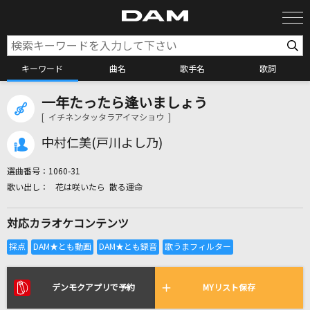
キーワード
曲名
歌手名
歌詞
一年たったら逢いましょう
カラオケ検索
[ イチネンタッタラアイマショウ ]
中村仁美(戸川よし乃)
カラオケ店舗検索
選曲番号：
1060-31
花は咲いたら 散る運命
カラオケリクエスト
対応カラオケコンテンツ
全国りれき
リアルタイムで歌われている曲の一覧
デンモクアプリで予約
MYリスト保存