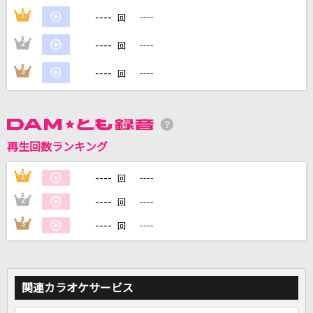
----
1
----
回
DAMに会員登録・ログインして
----
2
----
回
カラオケをもっと楽しもう！
----
3
----
回
自宅でカラオケ歌い放題！
家族や友達と一緒に！練習にも！
再生回数ランキング
----
1
----
回
----
2
----
回
----
3
----
回
関連カラオケサービス