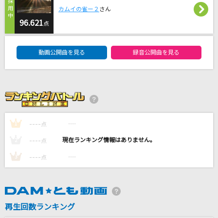
VALENTI
カムイの雀ー２
さん
BoA
96.621
点
DAM★ともボーカルエントリーランキング
Ex-Otogibanashi
動画公開曲を見る
録音公開曲を見る
かぐや(cv.夏吉ゆうこ)、月見ヤチヨ(cv.早見沙織)
HOWEVER
GLAY
手遅れcaution
----
----
1
点
＝LOVE
----
----
2
点
もっと見る
----
----
3
点
DAMの新曲・ランキングなど
カラオケ最新情報をチェック！
再生回数ランキング