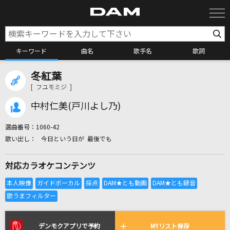
キーワード
曲名
歌手名
歌詞
冬紅葉
カラオケ検索
[ フユモミジ ]
中村仁美(戸川よし乃)
カラオケ店舗検索
選曲番号：
1060-42
今日という日が 最後でも
カラオケリクエスト
対応カラオケコンテンツ
全国りれき
リアルタイムで歌われている曲の一覧
デンモクアプリで予約
MYリスト保存