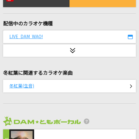
うっせぇわ
Ado
配信中のカラオケ機種
群青
YOASOBI
LIVE DAM WAO!
[生音]マリーゴールド
あいみょん
冬紅葉に関連するカラオケ楽曲
怪獣
サカナクション
冬紅葉(生音)
[生音]青空
THE BLUE HEARTS
プランA(「逃げ上手の若君」アニメバージョン)
2026年8月度
DISH//