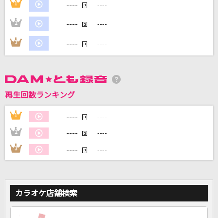
----
1
----
回
----
2
----
回
DAMに会員登録・ログインして
----
3
----
回
カラオケをもっと楽しもう！
再生回数ランキング
自宅でカラオケ歌い放題！
家族や友達と一緒に！練習にも！
----
1
----
回
----
2
----
回
----
3
----
回
カラオケ店舗検索