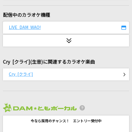
[生音]はがゆい唇～MARIKO IN THE BOXより
～
配信中のカラオケ機種
高橋真梨子
LIVE DAM WAO!
[生音]雪月花
ヤングスキニー
Nameless Story
寺島拓篤
Cry [クライ](生音)に関連するカラオケ楽曲
Cry [クライ]
ユキトキ
やなぎなぎ
恋しさと せつなさと 心強さと
篠原涼子with t.komuro
2026年8月度
[生音]果てない空
今なら採用のチャンス！ エントリー受付中
嵐(アラシ)