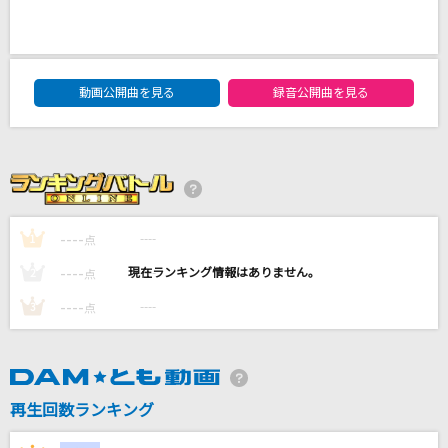
One Last Kiss
宇多田ヒカル
DAM★ともボーカルエントリーランキング
動画公開曲を見る
録音公開曲を見る
[生音]ロビンソン
スピッツ
以心伝心
19
----
----
1
点
MAGIC
----
----
2
点
AAA(トリプル・エー)
----
----
3
点
もっと見る
DAMの新曲・ランキングなど
再生回数ランキング
カラオケ最新情報をチェック！