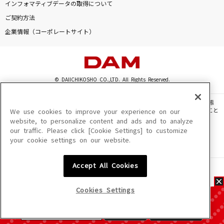
インフォマティブデータの取得について
ご契約方法
企業情報（コーポレートサイト）
© DAIICHIKOSHO CO.,LTD. All Rights Reserved.
このサイトに掲載されている一切の文章・画像・写真・動画・音声等を、手段や形態
を問わず、著作権法の定める範囲を超えて無断で複製、転載、ファイル化などすること
We use cookies to improve your experience on our
を禁じます。
website, to personalize content and ads and to analyze
our traffic. Please click [Cookie Settings] to customize
楽曲及びコンテンツは、機種によりご利用いただけない場合があります。
your cookie settings on our website.
楽曲及びコンテンツの配信日、配信内容が変更になる場合があります。
楽曲によりMYリスト保存ができない場合があります。
Accept All Cookies
JASRAC許諾番号
6602250213Y31015 6602250112Y38026 6602250240Y31015
6602250241Y45122
Cookies Settings
NexTone許諾番号
ID000002945 ID000002947 ID000002937 ID000002938