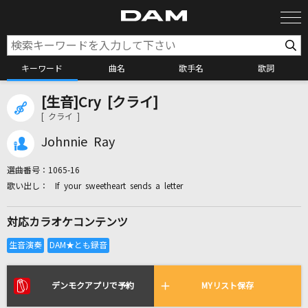
キーワード
曲名
歌手名
歌詞
[生音]Cry [クライ]
カラオケ検索
[ クライ ]
Johnnie Ray
カラオケ店舗検索
選曲番号：
1065-16
If your sweetheart sends a letter
カラオケリクエスト
対応カラオケコンテンツ
全国りれき
リアルタイムで歌われている曲の一覧
デンモクアプリで予約
MYリスト保存