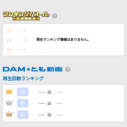
つぶやき
浜博也
青い果実
----
----
1
点
山口百恵
----
----
2
点
ないない
----
----
3
点
ReoNa
Asgard
妖精帝國
再生回数ランキング
もっと見る
----
1
----
回
----
2
----
回
DAMの新曲・ランキングなど
カラオケ最新情報をチェック！
----
3
----
回