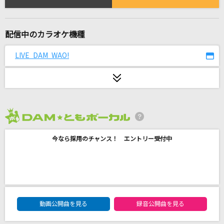
God knows...
涼宮ハルヒ(CV.平野綾)
配信中のカラオケ機種
相合傘
SIX LOUNGE
LIVE DAM WAO!
Magic
Mrs. GREEN APPLE
すずめ feat.十明
2026年8月度
RADWIMPS
今なら採用のチャンス！ エントリー受付中
わたがし
back number
ヴァンパイア
DAM★ともボーカルエントリーランキング
動画公開曲を見る
録音公開曲を見る
Janne Da Arc