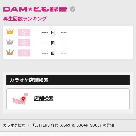
DAMに会員登録・ログインして
再生回数ランキング
カラオケをもっと楽しもう！
----
1
----
回
----
2
----
回
----
3
----
回
自宅でカラオケ歌い放題！
家族や友達と一緒に！練習にも！
カラオケ店舗検索
店舗検索
カラオケ検索
「LETTERS feat. AK-69 & SUGAR SOUL」の詳細