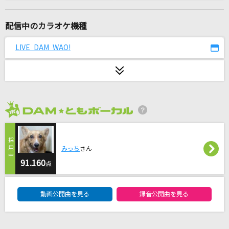
[生音]ソラニン
ASIAN KUNG-FU GENERATION
配信中のカラオケ機種
コイスルオトメ
LIVE DAM WAO!
いきものがかり
[生音]雨と僕の話
back number
2026年8月度
[生音]ミカヅキ
さユり
みっち
さん
SCREAM(ビデオクリップバージョン)
91.160
点
GLAY×EXILE
DAM★ともボーカルエントリーランキング
動画公開曲を見る
録音公開曲を見る
繋いだ手から
back number