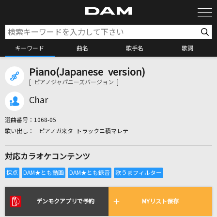
キーワード
曲名
歌手名
歌詞
Piano(Japanese version)
カラオケ検索
[ ピアノジャパニーズバージョン ]
Char
カラオケ店舗検索
選曲番号：
1068-05
ピアノガ来タ トラックニ積マレテ
カラオケリクエスト
対応カラオケコンテンツ
全国りれき
リアルタイムで歌われている曲の一覧
デンモクアプリで予約
MYリスト保存