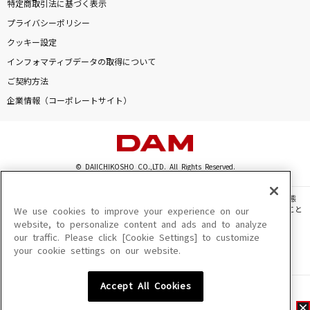
特定商取引法に基づく表示
プライバシーポリシー
クッキー設定
インフォマティブデータの取得について
ご契約方法
企業情報（コーポレートサイト）
© DAIICHIKOSHO CO.,LTD. All Rights Reserved.
このサイトに掲載されている一切の文章・画像・写真・動画・音声等を、手段や形態
を問わず、著作権法の定める範囲を超えて無断で複製、転載、ファイル化などすること
We use cookies to improve your experience on our
を禁じます。
website, to personalize content and ads and to analyze
our traffic. Please click [Cookie Settings] to customize
楽曲及びコンテンツは、機種によりご利用いただけない場合があります。
your cookie settings on our website.
楽曲及びコンテンツの配信日、配信内容が変更になる場合があります。
楽曲によりMYリスト保存ができない場合があります。
Accept All Cookies
JASRAC許諾番号
6602250213Y31015 6602250112Y38026 6602250240Y31015
6602250241Y45122