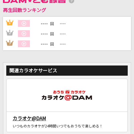
再生回数ランキング
DAMに会員登録・ログインして
カラオケをもっと楽しもう！
----
1
----
回
----
2
----
回
----
3
----
回
自宅でカラオケ歌い放題！
家族や友達と一緒に！練習にも！
関連カラオケサービス
カラオケ@DAM
いつものカラオケが24時間いつでもおうちで楽しめる！