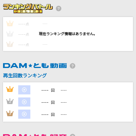
Hacking to the Gate
いとうかなこ
----
----
1
点
マシュマロ(ビデオクリップバージョン)
----
----
2
点
DECO*27
----
----
3
点
[生音]名もなき詩
Mr.Children
[生音]LA・LA・LA LOVE SONG
再生回数ランキング
久保田利伸with NAOMI CAMPBELL
----
1
----
回
もっと見る
----
2
----
回
DAMの新曲・ランキングなど
----
3
----
回
カラオケ最新情報をチェック！