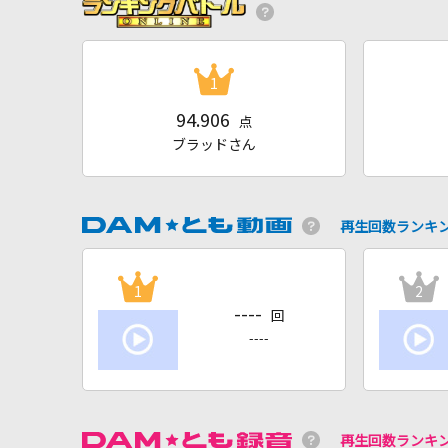
1
94.906
点
ブラッドさん
再生回数ランキ
1
2
----
回
----
再生回数ランキ