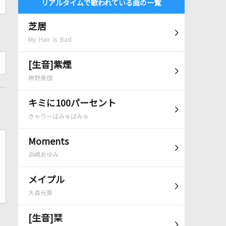
リアルタイムで歌われている曲の一覧
芝居
My Hair is Bad
[生音]紫煙
神野美伽
キミに100パーセント
きゃりーぱみゅぱみゅ
Moments
浜崎あゆみ
メイプル
大森元貴
[生音]栞