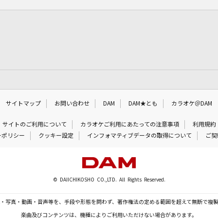
サイトマップ
お問い合わせ
DAM
DAM★とも
カラオケ＠DAM
サイトのご利用について
カラオケご利用にあたっての注意事項
利用規約
ーポリシー
クッキー設定
インフォマティブデータの取得について
ご契
© DAIICHIKOSHO CO.,LTD. All Rights Reserved.
・写真・動画・音声等を、手段や形態を問わず、著作権法の定める範囲を超えて無断で複
楽曲及びコンテンツは、機種によりご利用いただけない場合があります。