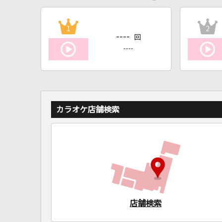
1
2
----
回
----
カラオケ店舗検索
店舗検索