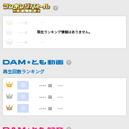
愛のうた
倖田來未
----
----
1
点
ちょこっとLOVE
----
----
2
点
プッチモニ
----
----
3
点
怪獣の花唄
Vaundy
オトノナルホウヘ→
再生回数ランキング
Goose house
----
1
----
回
もっと見る
----
2
----
回
DAMの新曲・ランキングなど
----
3
----
回
カラオケ最新情報をチェック！