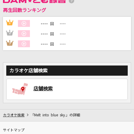
再生回数ランキング
DAMに会員登録・ログインして
カラオケをもっと楽しもう！
----
1
----
回
----
2
----
回
----
3
----
回
自宅でカラオケ歌い放題！
家族や友達と一緒に！練習にも！
カラオケ店舗検索
店舗検索
カラオケ検索
「Melt into blue sky.」の詳細
サイトマップ