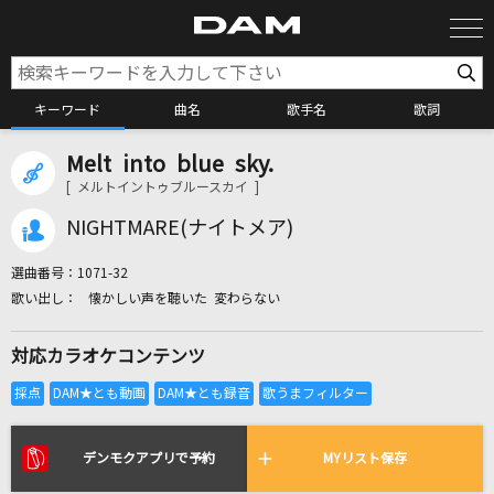
キーワード
曲名
歌手名
歌詞
Melt into blue sky.
カラオケ検索
[ メルトイントゥブルースカイ ]
NIGHTMARE(ナイトメア)
カラオケ店舗検索
選曲番号：
1071-32
懐かしい声を聴いた 変わらない
カラオケリクエスト
対応カラオケコンテンツ
全国りれき
リアルタイムで歌われている曲の一覧
デンモクアプリで予約
MYリスト保存