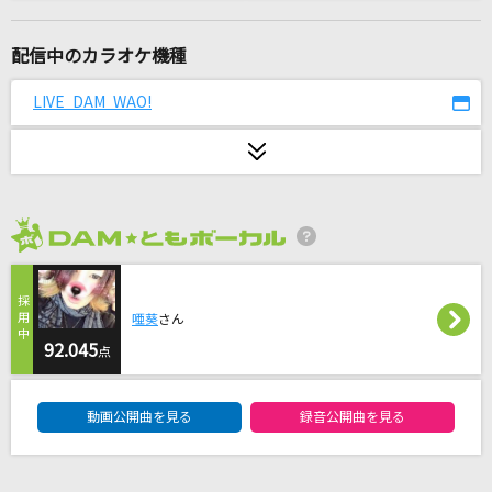
少女レイ
みきとP
配信中のカラオケ機種
Five
LIVE DAM WAO!
嵐(アラシ)
Love Destiny
堀江由衣
2026年8月度
奇跡の人
SUPER EIGHT
唖葵
さん
愛をこめて花束を
92.045
点
Superfly
DAM★ともボーカルエントリーランキング
動画公開曲を見る
録音公開曲を見る
月明りのシルビア
ポルノグラフィティ