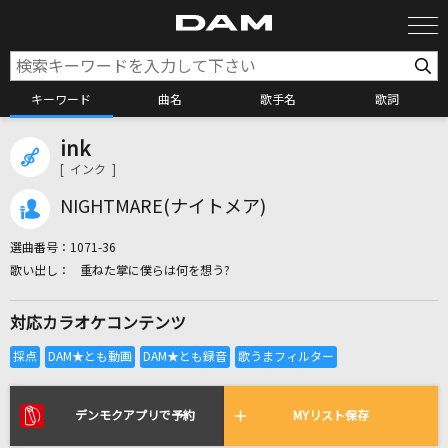
キーワード
曲名
歌手名
歌詞
ink
カラオケ検索
[ インク ]
NIGHTMARE(ナイトメア)
カラオケ店舗検索
選曲番号：
1071-36
重ねた掌に僕らは何を想う?
カラオケリクエスト
対応カラオケコンテンツ
全国りれき
リアルタイムで歌われている曲の一覧
デンモクアプリで予約
MYリスト保存