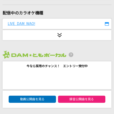
ここでファーストキッス
≠ME
配信中のカラオケ機種
紅蓮華 -アニメ映像 ver.-
LIVE DAM WAO!
LiSA
月光花
Janne Da Arc
2026年8月度
踊
今なら採用のチャンス！ エントリー受付中
Ado
Yes! 東京
EBiDAN (恵比寿学園男子部)
DAM★ともボーカルエントリーランキング
[プロオケ]桜
動画公開曲を見る
録音公開曲を見る
コブクロ