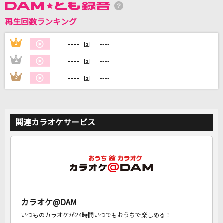
再生回数ランキング
DAMに会員登録・ログインして
カラオケをもっと楽しもう！
----
1
----
回
----
2
----
回
----
3
----
回
自宅でカラオケ歌い放題！
家族や友達と一緒に！練習にも！
関連カラオケサービス
カラオケ@DAM
いつものカラオケが24時間いつでもおうちで楽しめる！