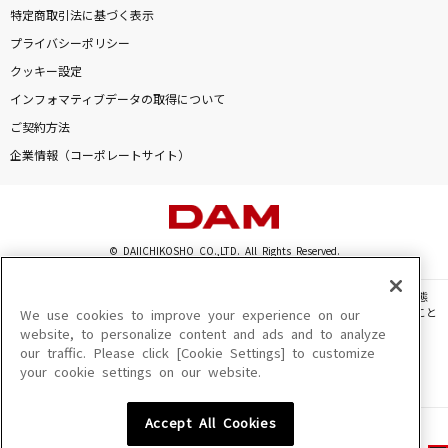
特定商取引法に基づく表示
プライバシーポリシー
クッキー設定
インフォマティブデータの取得について
ご契約方法
企業情報（コーポレートサイト）
© DAIICHIKOSHO CO.,LTD. All Rights Reserved.
このサイトに掲載されている一切の文章・画像・写真・動画・音声等を、手段や形態
を問わず、著作権法の定める範囲を超えて無断で複製、転載、ファイル化などすること
We use cookies to improve your experience on our
を禁じます。
website, to personalize content and ads and to analyze
our traffic. Please click [Cookie Settings] to customize
楽曲及びコンテンツは、機種によりご利用いただけない場合があります。
your cookie settings on our website.
楽曲及びコンテンツの配信日、配信内容が変更になる場合があります。
楽曲によりMYリスト保存ができない場合があります。
Accept All Cookies
JASRAC許諾番号
6602250213Y31015 6602250112Y38026 6602250240Y31015