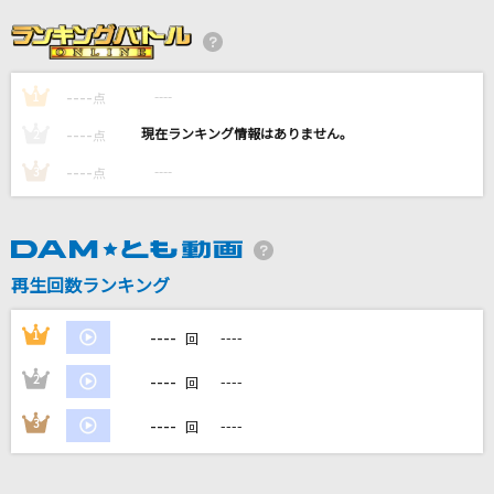
Ordinary days
milet
----
----
1
SUMMER TIME GONE
点
倉木麻衣
----
----
2
点
----
----
3
点
アリガトウの季節
Dream5
命に嫌われている
再生回数ランキング
カンザキイオリ
----
1
----
回
もっと見る
----
2
----
回
DAMの新曲・ランキングなど
----
3
----
回
カラオケ最新情報をチェック！