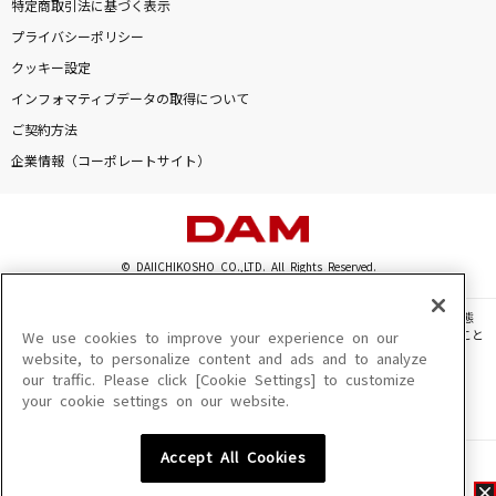
特定商取引法に基づく表示
プライバシーポリシー
クッキー設定
インフォマティブデータの取得について
ご契約方法
企業情報（コーポレートサイト）
© DAIICHIKOSHO CO.,LTD. All Rights Reserved.
このサイトに掲載されている一切の文章・画像・写真・動画・音声等を、手段や形態
を問わず、著作権法の定める範囲を超えて無断で複製、転載、ファイル化などすること
We use cookies to improve your experience on our
を禁じます。
website, to personalize content and ads and to analyze
our traffic. Please click [Cookie Settings] to customize
楽曲及びコンテンツは、機種によりご利用いただけない場合があります。
your cookie settings on our website.
楽曲及びコンテンツの配信日、配信内容が変更になる場合があります。
楽曲によりMYリスト保存ができない場合があります。
Accept All Cookies
JASRAC許諾番号
6602250213Y31015 6602250112Y38026 6602250240Y31015
6602250241Y45122