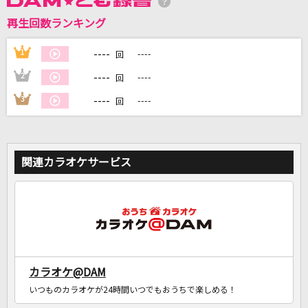
再生回数ランキング
----
1
----
DAMに会員登録・ログインして
回
カラオケをもっと楽しもう！
----
2
----
回
----
3
----
回
自宅でカラオケ歌い放題！
家族や友達と一緒に！練習にも！
関連カラオケサービス
カラオケ@DAM
いつものカラオケが24時間いつでもおうちで楽しめる！