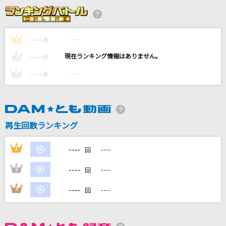
キュートなカノジョ feat.可不(KAFU)
syudou
----
----
1
点
----
[生音]海色
----
2
点
AKINO from bless4
----
----
3
点
桃源郷エイリアン
serial TV drama
再生回数ランキング
CHA-LA HEAD-CHA-LA
影山ヒロノブ
----
1
----
回
もっと見る
----
2
----
回
----
3
----
回
DAMの新曲・ランキングなど
カラオケ最新情報をチェック！