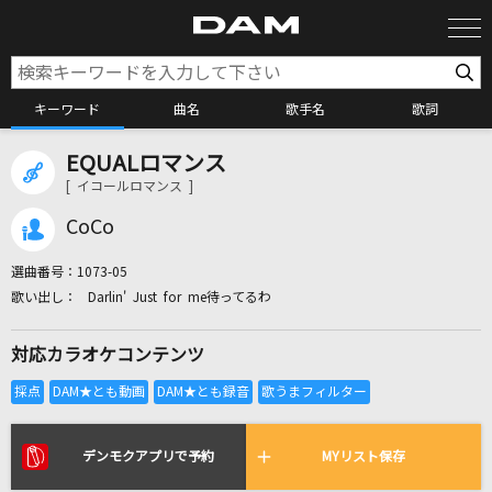
キーワード
曲名
歌手名
歌詞
EQUALロマンス
カラオケ検索
[ イコールロマンス ]
CoCo
カラオケ店舗検索
選曲番号：
1073-05
Darlin' Just for me待ってるわ
カラオケリクエスト
対応カラオケコンテンツ
全国りれき
リアルタイムで歌われている曲の一覧
デンモクアプリで予約
MYリスト保存