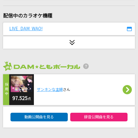
[生音]水平線
back number
配信中のカラオケ機種
わたしに花束
LIVE DAM WAO!
Ado
[生音]白い恋人達
桑田佳祐
2026年8月度
残機
ずっと真夜中でいいのに。
ザンネンな主婦
さん
アンビバレント(TVアニメ『薬屋のひとりごと』
97.525
点
バージョン)
DAM★ともボーカルエントリーランキング
Uru
動画公開曲を見る
録音公開曲を見る
バビロン
トーマ feat.初音ミク