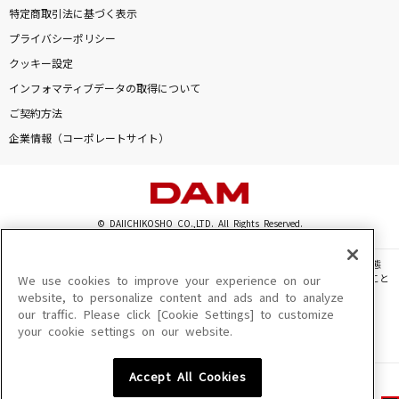
特定商取引法に基づく表示
プライバシーポリシー
クッキー設定
インフォマティブデータの取得について
ご契約方法
企業情報（コーポレートサイト）
© DAIICHIKOSHO CO.,LTD. All Rights Reserved.
このサイトに掲載されている一切の文章・画像・写真・動画・音声等を、手段や形態
を問わず、著作権法の定める範囲を超えて無断で複製、転載、ファイル化などすること
We use cookies to improve your experience on our
を禁じます。
website, to personalize content and ads and to analyze
our traffic. Please click [Cookie Settings] to customize
楽曲及びコンテンツは、機種によりご利用いただけない場合があります。
your cookie settings on our website.
楽曲及びコンテンツの配信日、配信内容が変更になる場合があります。
楽曲によりMYリスト保存ができない場合があります。
Accept All Cookies
JASRAC許諾番号
6602250213Y31015 6602250112Y38026 6602250240Y31015