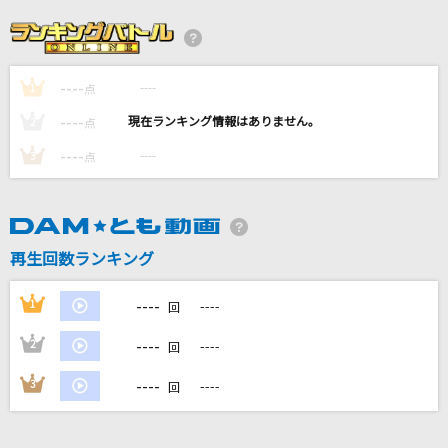
君に最後の口づけを
まじ娘
----
----
1
flower
点
L'Arc-en-Ciel
----
----
2
点
----
----
3
点
Knights the Phantom Thief
[Knights]月永レオ(CV.浅沼晋太郎)、瀬名泉(CV.伊藤マサミ)、朔間凛月(C
V.山下大輝)、鳴上嵐(CV.北村諒)、朱桜司(CV.土田玲央)
[生音]黄色
再生回数ランキング
back number
----
1
----
回
もっと見る
----
2
----
回
----
3
----
DAMの新曲・ランキングなど
回
カラオケ最新情報をチェック！