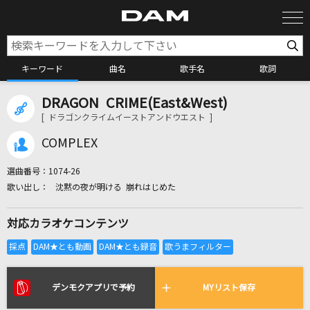
キーワード
曲名
歌手名
歌詞
DRAGON CRIME(East&West)
カラオケ検索
[ ドラゴンクライムイーストアンドウエスト ]
COMPLEX
カラオケ店舗検索
選曲番号：
1074-26
沈黙の夜が明ける 崩れはじめた
カラオケリクエスト
対応カラオケコンテンツ
全国りれき
リアルタイムで歌われている曲の一覧
デンモクアプリで予約
MYリスト保存