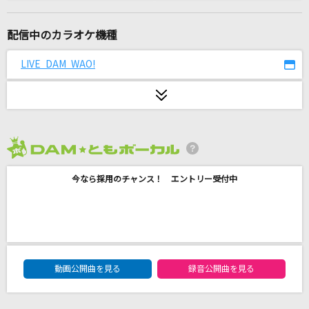
妄想疾患■ガール
大柴広己(もじゃ) feat.GUMI
配信中のカラオケ機種
[生音]Make-up Shadow
LIVE DAM WAO!
井上陽水
コンプレックス・イマージュ
彩音
2026年8月度
青春
今なら採用のチャンス！ エントリー受付中
松山千春
[生音]桜
コブクロ
DAM★ともボーカルエントリーランキング
やさしいキスをして
動画公開曲を見る
録音公開曲を見る
DREAMS COME TRUE