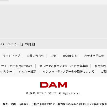
h ver.) [ベイビー]」の詳細
サイトマップ
お問い合わせ
DAM
DAM★とも
カラオケ＠DAM
サイトのご利用について
カラオケご利用にあたっての注意事項
利用規約
ーポリシー
クッキー設定
インフォマティブデータの取得について
ご契
© DAIICHIKOSHO CO.,LTD. All Rights Reserved.
・写真・動画・音声等を、手段や形態を問わず、著作権法の定める範囲を超えて無断で複