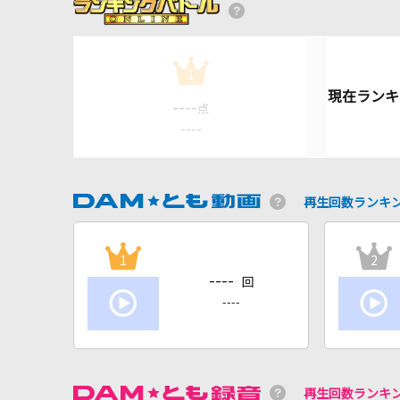
1
----
点
----
再生回数ランキ
1
2
----
回
----
再生回数ランキ