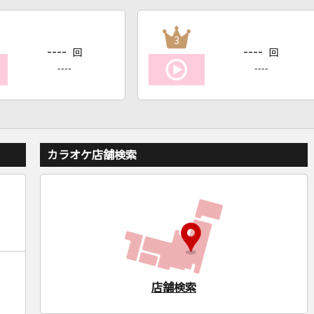
3
----
----
回
回
----
----
カラオケ店舗検索
店舗検索