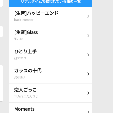
リアルタイムで歌われている曲の一覧
[生音]ハッピーエンド
back number
[生音]Glass
河村隆一
ひとり上手
研ナオコ
ガラスの十代
光GENJI
恋人ごっこ
マカロニえんぴつ
Moments