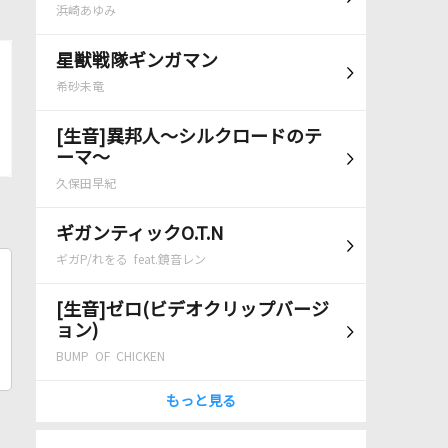
浜崎あゆみ
星獣戦隊ギンガマン
希砂未竜
[生音]異邦人～シルクロードのテ
ーマ～
久保田早紀
ギガンティックO.T.N
ギガP/れをる feat.鏡音レン
[生音]ゼロ(ビデオクリップバージ
ョン)
BUMP OF CHICKEN
もっと見る