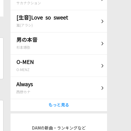
サカナクション
[生音]Love so sweet
嵐(アラシ)
男の本音
杉本琢弥
O-MEN
O-MENZ
Always
西野カナ
もっと見る
DAMの新曲・ランキングなど