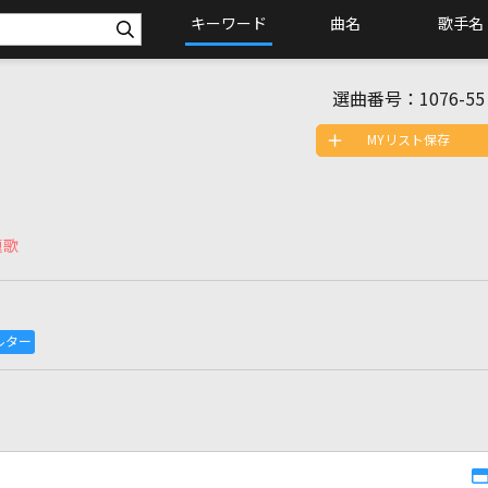
キーワード
曲名
歌手名
選曲番号：
1076-55
MYリスト保存
題歌