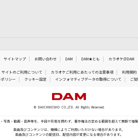
サイトマップ
お問い合わせ
DAM
DAM★とも
カラオケ＠DAM
サイトのご利用について
カラオケご利用にあたっての注意事項
利用規約
ーポリシー
クッキー設定
インフォマティブデータの取得について
ご契
© DAIICHIKOSHO CO.,LTD. All Rights Reserved.
・写真・動画・音声等を、手段や形態を問わず、著作権法の定める範囲を超えて無断で複
楽曲及びコンテンツは、機種によりご利用いただけない場合があります。
楽曲及びコンテンツの配信日、配信内容が変更になる場合があります。