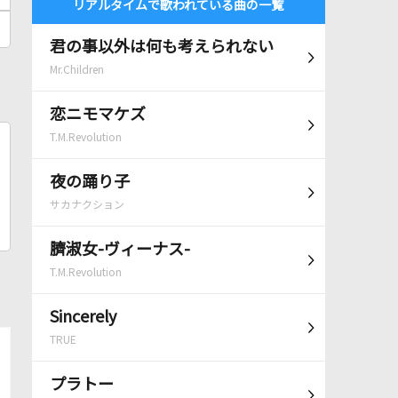
リアルタイムで歌われている曲の一覧
君の事以外は何も考えられない
Mr.Children
恋ニモマケズ
T.M.Revolution
夜の踊り子
サカナクション
臍淑女-ヴィーナス-
T.M.Revolution
Sincerely
TRUE
プラトー