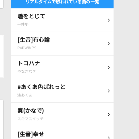
リアルタイムで歌われている曲の一覧
瞳をとじて
平井堅
[生音]有心論
RADWIMPS
トコハナ
やなぎなぎ
#あくあ色ぱれっと
湊あくあ
奏(かなで)
スキマスイッチ
[生音]幸せ