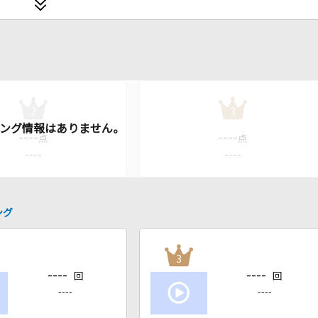
2
3
----
----
点
点
----
----
ング
3
----
----
回
回
----
----