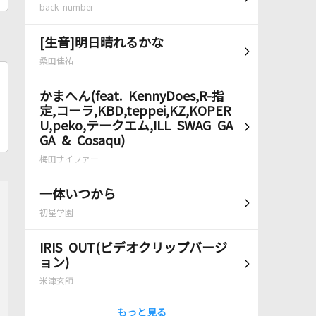
back number
[生音]明日晴れるかな
桑田佳祐
かまへん(feat. KennyDoes,R-指
定,コーラ,KBD,teppei,KZ,KOPER
U,peko,テークエム,ILL SWAG GA
GA & Cosaqu)
梅田サイファー
一体いつから
初星学園
IRIS OUT(ビデオクリップバージ
ョン)
米津玄師
もっと見る