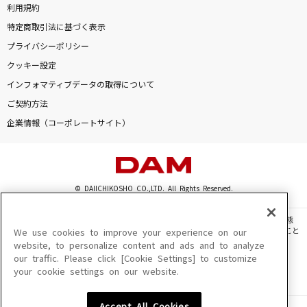
利用規約
特定商取引法に基づく表示
プライバシーポリシー
クッキー設定
インフォマティブデータの取得について
ご契約方法
企業情報（コーポレートサイト）
© DAIICHIKOSHO CO.,LTD. All Rights Reserved.
このサイトに掲載されている一切の文章・画像・写真・動画・音声等を、手段や形態
を問わず、著作権法の定める範囲を超えて無断で複製、転載、ファイル化などすること
We use cookies to improve your experience on our
を禁じます。
website, to personalize content and ads and to analyze
our traffic. Please click [Cookie Settings] to customize
楽曲及びコンテンツは、機種によりご利用いただけない場合があります。
your cookie settings on our website.
楽曲及びコンテンツの配信日、配信内容が変更になる場合があります。
楽曲によりMYリスト保存ができない場合があります。
Accept All Cookies