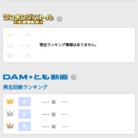
French
大森元貴
----
BOW AND ARROW(「メダリスト」アニメバー
----
1
点
ジョン)
----
----
2
点
米津玄師
----
----
3
点
Nighthawks
米津玄師
再生回数ランキング
会いたかったかもしれない
乃木坂46
----
1
----
回
もっと見る
----
2
----
回
----
3
----
回
DAMの新曲・ランキングなど
カラオケ最新情報をチェック！