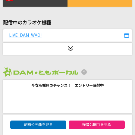
[生音]Can't Take My Eyes Off You (Single Ve
rsion) [君の瞳に恋してる]
Boys Town Gang
配信中のカラオケ機種
[生音]レイニーブルー
LIVE DAM WAO!
徳永英明
疑心暗鬼
梅とら
2026年8月度
シャンティ
wotaku
今なら採用のチャンス！ エントリー受付中
Jazz with Fizz
機関紳士
DAM★ともボーカルエントリーランキング
[生音]チャコの海岸物語
動画公開曲を見る
録音公開曲を見る
サザンオールスターズ