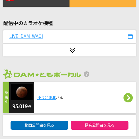
Seventh Heaven
七海うらら
配信中のカラオケ機種
春なのに
柏原芳恵
LIVE DAM WAO!
シャルル
バルーン
怪獣
2026年8月度
サカナクション
紅蓮華
ゆう＠東北
さん
LiSA
95.019
点
DAM★ともボーカルエントリーランキング
君と夏フェス
動画公開曲を見る
録音公開曲を見る
SHISHAMO