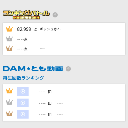
心絵
ロードオブメジャー
[プロオケ]I LOVE YOU
82.999
ギッシュさん
1
点
尾崎豊
----
----
2
点
[生音]しるし
----
----
3
点
Mr.Children
Clattanoia
OxT
再生回数ランキング
もっと見る
----
1
----
回
----
2
----
回
DAMの新曲・ランキングなど
カラオケ最新情報をチェック！
----
3
----
回