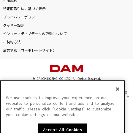
利用規約
特定商取引法に基づく表示
プライバシーポリシー
クッキー設定
インフォマティブデータの取得について
ご契約方法
企業情報（コーポレートサイト）
© DAIICHIKOSHO CO.,LTD. All Rights Reserved.
このサイトに掲載されている一切の文章・画像・写真・動画・音声等を、手段や形態
を問わず、著作権法の定める範囲を超えて無断で複製、転載、ファイル化などすること
We use cookies to improve your experience on our
を禁じます。
website, to personalize content and ads and to analyze
our traffic. Please click [Cookie Settings] to customize
楽曲及びコンテンツは、機種によりご利用いただけない場合があります。
your cookie settings on our website.
楽曲及びコンテンツの配信日、配信内容が変更になる場合があります。
楽曲によりMYリスト保存ができない場合があります。
Accept All Cookies
JASRAC許諾番号