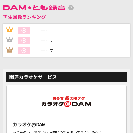
再生回数ランキング
DAMに会員登録・ログインして
カラオケをもっと楽しもう！
----
1
----
回
----
2
----
回
----
3
----
回
自宅でカラオケ歌い放題！
家族や友達と一緒に！練習にも！
関連カラオケサービス
カラオケ@DAM
いつものカラオケが24時間いつでもおうちで楽しめる！