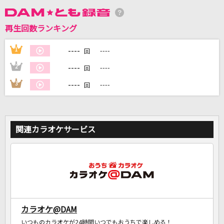
再生回数ランキング
DAMに会員登録・ログインして
カラオケをもっと楽しもう！
----
1
----
回
----
2
----
回
----
3
----
回
自宅でカラオケ歌い放題！
家族や友達と一緒に！練習にも！
関連カラオケサービス
カラオケ@DAM
いつものカラオケが24時間いつでもおうちで楽しめる！