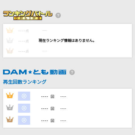
[生音]シクラメンのかほり
布施明
創聖のアクエリオン
----
----
1
点
AKINO
----
----
2
点
ニルヴァーナ
----
----
3
点
ムック
僕らの音
Mr.Children
再生回数ランキング
もっと見る
----
1
----
回
----
2
----
回
DAMの新曲・ランキングなど
カラオケ最新情報をチェック！
----
3
----
回