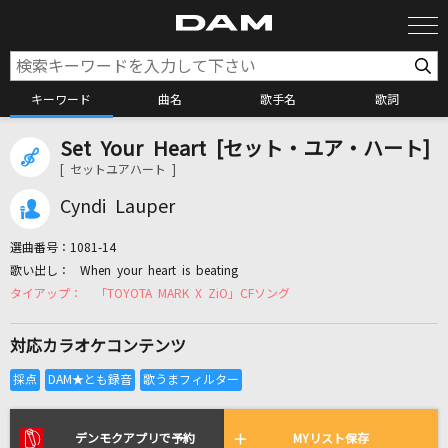
キーワード
曲名
歌手名
歌詞
Set Your Heart [セット・ユア・ハート]
カラオケ検索
[ セットユアハート ]
Cyndi Lauper
カラオケ店舗検索
選曲番号：
1081-14
When your heart is beating
カラオケリクエスト
「TOYOTA MARK X ZiO」CFソング
対応カラオケコンテンツ
全国りれき
リアルタイムで歌われている曲の一覧
デンモクアプリで予約
MYリスト保存