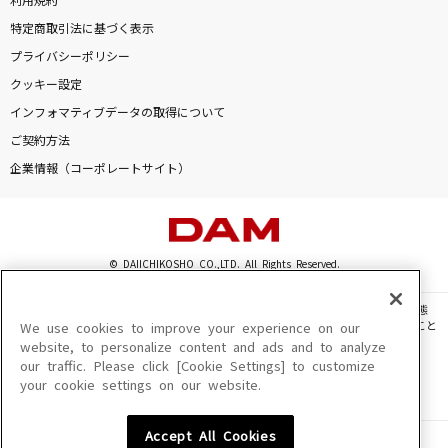
利用規約
特定商取引法に基づく表示
プライバシーポリシー
クッキー設定
インフォマティブデータの取得について
ご契約方法
企業情報（コーポレートサイト）
© DAIICHIKOSHO CO.,LTD. All Rights Reserved.
このサイトに掲載されている一切の文章・画像・写真・動画・音声等を、手段や形態
を問わず、著作権法の定める範囲を超えて無断で複製、転載、ファイル化などすること
We use cookies to improve your experience on our
を禁じます。
website, to personalize content and ads and to analyze
our traffic. Please click [Cookie Settings] to customize
楽曲及びコンテンツは、機種によりご利用いただけない場合があります。
your cookie settings on our website.
楽曲及びコンテンツの配信日、配信内容が変更になる場合があります。
楽曲によりMYリスト保存ができない場合があります。
Accept All Cookies
JASRAC許諾番号