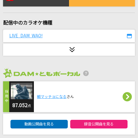
[良音]アゲハ蝶
ポルノグラフィティ
配信中のカラオケ機種
さよならエレジー
菅田将暉
LIVE DAM WAO!
サイレントマジョリティー
欅坂46
愛のかたまり
2026年8月度
KinKi Kids
LφVEST
細マッチョになる
さん
SCREEN mode
87.052
点
DAM★ともボーカルエントリーランキング
[生音]クリスマスキャロルの頃には
動画公開曲を見る
録音公開曲を見る
稲垣潤一