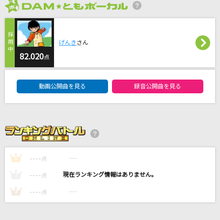
離したくはない
2026年8月度
T-BOLAN
げんき
さん
[生音]ひまわりの約束
82.020
点
秦 基博
DAM★ともボーカルエントリーランキング
ミックスナッツ
動画公開曲を見る
録音公開曲を見る
Official髭男dism
眠る時にあなたの声を
Anna
もっと見る
----
----
1
点
----
----
2
点
DAMの新曲・ランキングなど
----
----
カラオケ最新情報をチェック！
3
点