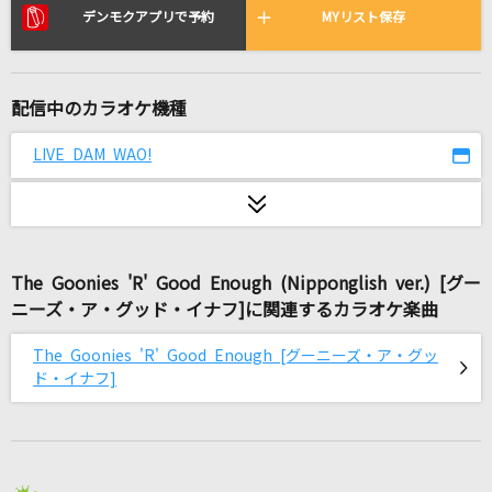
[生音]時の流れに身をまかせ
デンモクアプリで予約
MYリスト保存
テレサ・テン
[生音]地上の星
配信中のカラオケ機種
中島みゆき
LIVE DAM WAO!
Fighting My Way
初星学園
コイスルオトメ
The Goonies 'R' Good Enough (Nipponglish ver.) [グー
いきものがかり
ニーズ・ア・グッド・イナフ]に関連するカラオケ楽曲
新橋二丁目七番地
The Goonies 'R' Good Enough [グーニーズ・ア・グッ
あさみ ちゆき
ド・イナフ]
ラストソング
Official髭男dism