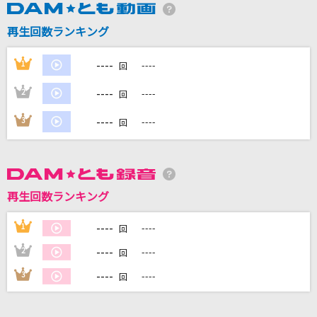
再生回数ランキング
DAMに会員登録・ログインして
カラオケをもっと楽しもう！
----
1
----
回
----
2
----
回
----
3
----
回
自宅でカラオケ歌い放題！
家族や友達と一緒に！練習にも！
再生回数ランキング
----
1
----
回
----
2
----
回
----
3
----
回