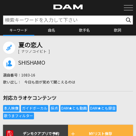
キーワード
曲名
歌手名
歌詞
夏の恋人
カラオケ検索
[ ナツノコイビト ]
SHISHAMO
カラオケ店舗検索
選曲番号：
1083-16
今日も目が覚めて聞こえるのは
カラオケリクエスト
対応カラオケコンテンツ
全国りれき
リアルタイムで歌われている曲の一覧
デンモクアプリで予約
MYリスト保存