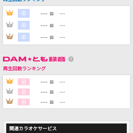
----
1
----
回
DAMに会員登録・ログインして
カラオケをもっと楽しもう！
----
2
----
回
----
3
----
回
自宅でカラオケ歌い放題！
家族や友達と一緒に！練習にも！
再生回数ランキング
----
1
----
回
----
2
----
回
----
3
----
回
関連カラオケサービス