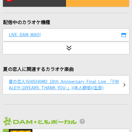
RIVER
石井竜也
配信中のカラオケ機種
Nevereverland
ナノ
LIVE DAM WAO!
歩道橋
乃木坂46
夏の恋人に関連するカラオケ楽曲
ブリキノダンス
日向電工
夏の恋人(SHISHAMO 10th Anniversary Final Live 「FIN
ALE!!!-10YEARS THANK YOU-」)(本人歌唱)(生音)
楓
スピッツ
マツケンサンバⅡ
松平健(KEN MATSUDAIRA)
2026年8月度