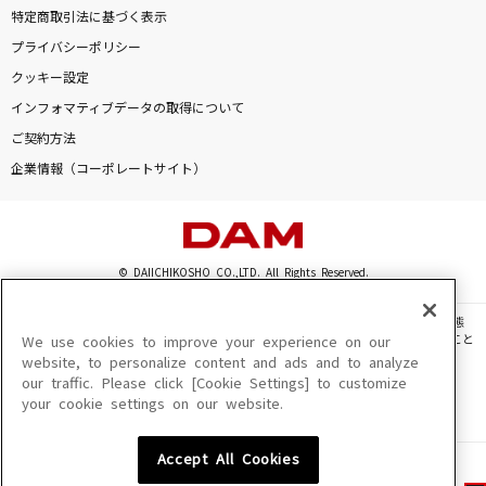
特定商取引法に基づく表示
プライバシーポリシー
クッキー設定
インフォマティブデータの取得について
ご契約方法
企業情報（コーポレートサイト）
© DAIICHIKOSHO CO.,LTD. All Rights Reserved.
このサイトに掲載されている一切の文章・画像・写真・動画・音声等を、手段や形態
を問わず、著作権法の定める範囲を超えて無断で複製、転載、ファイル化などすること
We use cookies to improve your experience on our
を禁じます。
website, to personalize content and ads and to analyze
our traffic. Please click [Cookie Settings] to customize
楽曲及びコンテンツは、機種によりご利用いただけない場合があります。
your cookie settings on our website.
楽曲及びコンテンツの配信日、配信内容が変更になる場合があります。
楽曲によりMYリスト保存ができない場合があります。
Accept All Cookies
JASRAC許諾番号
6602250213Y31015 6602250112Y38026 6602250240Y31015