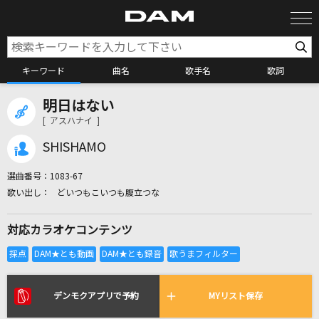
キーワード
曲名
歌手名
歌詞
明日はない
カラオケ検索
[ アスハナイ ]
SHISHAMO
カラオケ店舗検索
選曲番号：
1083-67
どいつもこいつも腹立つな
カラオケリクエスト
対応カラオケコンテンツ
全国りれき
リアルタイムで歌われている曲の一覧
デンモクアプリで予約
MYリスト保存