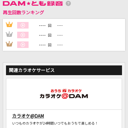
再生回数ランキング
DAMに会員登録・ログインして
カラオケをもっと楽しもう！
----
1
----
回
----
2
----
回
----
3
----
回
自宅でカラオケ歌い放題！
家族や友達と一緒に！練習にも！
関連カラオケサービス
カラオケ@DAM
いつものカラオケが24時間いつでもおうちで楽しめる！