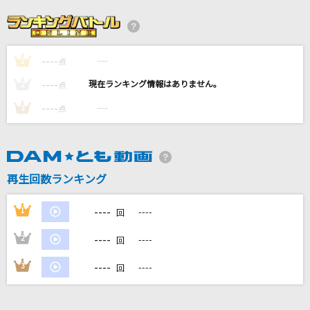
[生音]himawari
Mr.Children
----
----
1
田園
点
玉置浩二
----
----
2
点
----
----
3
点
[プロオケ]千の風になって
秋川雅史
メランコリーキッチン
再生回数ランキング
米津玄師
----
1
----
回
もっと見る
----
2
----
回
DAMの新曲・ランキングなど
----
3
----
回
カラオケ最新情報をチェック！