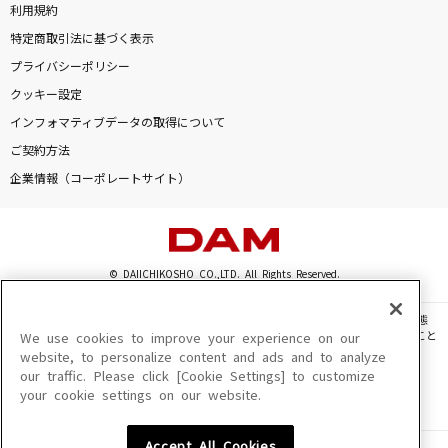
利用規約
特定商取引法に基づく表示
プライバシーポリシー
クッキー設定
インフォマティブデータの取得について
ご契約方法
企業情報（コーポレートサイト）
© DAIICHIKOSHO CO.,LTD. All Rights Reserved.
このサイトに掲載されている一切の文章・画像・写真・動画・音声等を、手段や形態
を問わず、著作権法の定める範囲を超えて無断で複製、転載、ファイル化などすること
We use cookies to improve your experience on our
を禁じます。
website, to personalize content and ads and to analyze
our traffic. Please click [Cookie Settings] to customize
楽曲及びコンテンツは、機種によりご利用いただけない場合があります。
your cookie settings on our website.
楽曲及びコンテンツの配信日、配信内容が変更になる場合があります。
楽曲によりMYリスト保存ができない場合があります。
Accept All Cookies