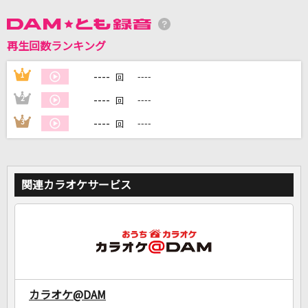
DAMに会員登録・ログインして
再生回数ランキング
カラオケをもっと楽しもう！
----
1
----
回
----
2
----
回
----
3
----
回
自宅でカラオケ歌い放題！
家族や友達と一緒に！練習にも！
関連カラオケサービス
カラオケ@DAM