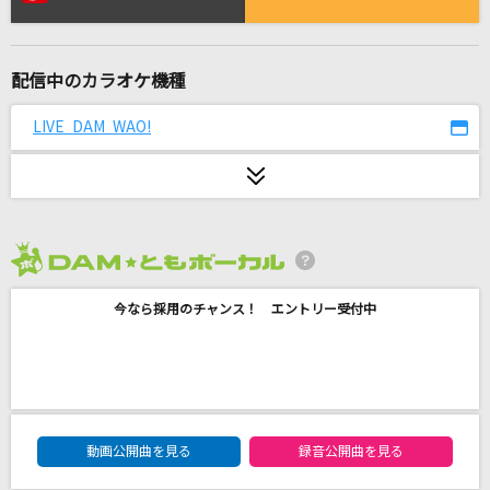
[生音]Goodbye Yesterday
今井美樹
配信中のカラオケ機種
ムラサキ
赤西仁
LIVE DAM WAO!
猫
DISH//
[良音]遥か彼方
2026年8月度
ASIAN KUNG-FU GENERATION
今なら採用のチャンス！ エントリー受付中
アンリミテッド
Da-iCE
烏(ビデオクリップバージョン)
DAM★ともボーカルエントリーランキング
動画公開曲を見る
録音公開曲を見る
米津玄師