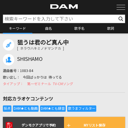
キーワード
曲名
歌手名
歌詞
狙うは君のど真ん中
カラオケ検索
[ ネラウハキミノドマンナカ ]
SHISHAMO
カラオケ店舗検索
選曲番号：
1083-84
今回ばっかりは 待ってる
カラオケリクエスト
第一ゼミナール TV-CMソング
対応カラオケコンテンツ
全国りれき
リアルタイムで歌われている曲の一覧
デンモクアプリで予約
MYリスト保存