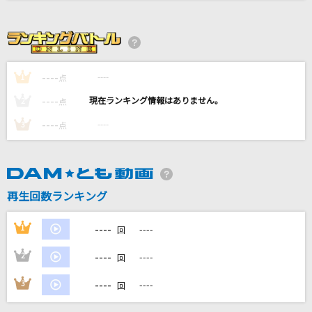
アイネクライネ
米津玄師
お嫁サンバ
----
----
1
点
郷ひろみ
----
----
2
点
[生音]himawari
----
----
3
点
Mr.Children
好きすぎて滅！
M!LK
再生回数ランキング
もっと見る
----
1
----
回
----
2
----
回
DAMの新曲・ランキングなど
カラオケ最新情報をチェック！
----
3
----
回