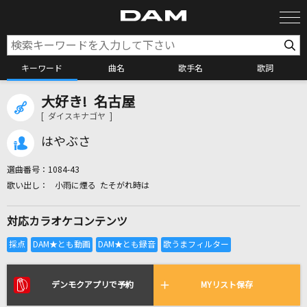
キーワード
曲名
歌手名
歌詞
大好き! 名古屋
カラオケ検索
[ ダイスキナゴヤ ]
はやぶさ
カラオケ店舗検索
選曲番号：
1084-43
小雨に煙る たそがれ時は
カラオケリクエスト
対応カラオケコンテンツ
全国りれき
リアルタイムで歌われている曲の一覧
デンモクアプリで予約
MYリスト保存