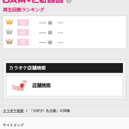
再生回数ランキング
DAMに会員登録・ログインして
----
1
----
回
カラオケをもっと楽しもう！
----
2
----
回
----
3
----
回
自宅でカラオケ歌い放題！
家族や友達と一緒に！練習にも！
カラオケ店舗検索
店舗検索
カラオケ検索
「大好き! 名古屋」の詳細
サイトマップ