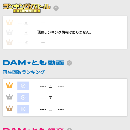
月
ELLEGARDEN
----
----
1
点
[生音]ツキミソウ
----
----
2
点
Novelbright
----
----
3
点
もってけ!セーラーふく
泉こなた・柊かがみ・柊つかさ・高良みゆき(平野綾・加藤英美里・福原
香織・遠藤綾)
再生回数ランキング
瞳をとじて
平井堅
----
1
----
回
もっと見る
----
2
----
回
----
3
----
回
DAMの新曲・ランキングなど
カラオケ最新情報をチェック！