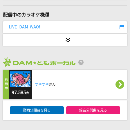
[生音]Laughter
Official髭男dism
配信中のカラオケ機種
サクラループ
LIVE DAM WAO!
Chevon
あなたへ贈る歌
erica
2026年8月度
[生音]Mugen
ポルノグラフィティ
すやすや
さん
Chessboard
97.585
点
Official髭男dism
DAM★ともボーカルエントリーランキング
動画公開曲を見る
録音公開曲を見る
おもいでしりとり
DIALOGUE＋