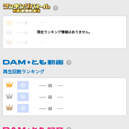
ヒーロー
FUNKY MONKEY BABYS
----
----
1
点
烏(ビデオクリップバージョン)
----
----
2
点
米津玄師
----
----
3
点
母のうた
吉田山田
エデンの部屋
再生回数ランキング
Saucy Dog
----
1
----
回
もっと見る
----
2
----
回
DAMの新曲・ランキングなど
----
3
----
回
カラオケ最新情報をチェック！