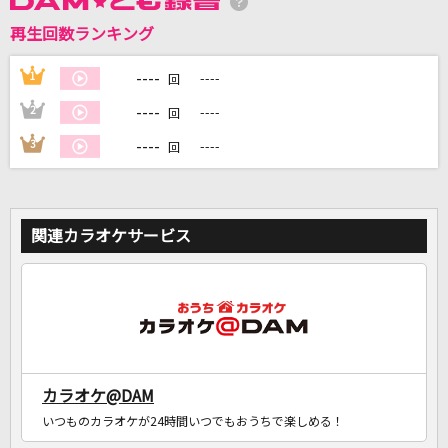
再生回数ランキング
DAMに会員登録・ログインして
カラオケをもっと楽しもう！
----
1
----
回
----
2
----
回
----
3
----
回
自宅でカラオケ歌い放題！
家族や友達と一緒に！練習にも！
関連カラオケサービス
カラオケ@DAM
いつものカラオケが24時間いつでもおうちで楽しめる！