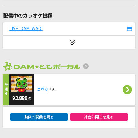
くるみ
Mr.Children
配信中のカラオケ機種
桜が降る夜は
LIVE DAM WAO!
あいみょん
ブリキノダンス
日向電工
2026年8月度
シャルル
バルーン
コウジ
さん
[生音]恋をするなら
92.889
点
橋 幸夫
DAM★ともボーカルエントリーランキング
動画公開曲を見る
録音公開曲を見る
六兆年と一夜物語
kemu feat.IA