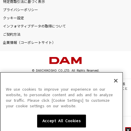
特定商取引法に基づく表示
プライバシーポリシー
クッキー設定
インフォマティブデータの取得について
ご契約方法
企業情報（コーポレートサイト）
© DAIICHIKOSHO CO.,LTD. All Rights Reserved.
このサイトに掲載されている一切の文章・画像・写真・動画・音声等を、手段や形態
を問わず、著作権法の定める範囲を超えて無断で複製、転載、ファイル化などすること
We use cookies to improve your experience on our
を禁じます。
website, to personalize content and ads and to analyze
our traffic. Please click [Cookie Settings] to customize
楽曲及びコンテンツは、機種によりご利用いただけない場合があります。
your cookie settings on our website.
楽曲及びコンテンツの配信日、配信内容が変更になる場合があります。
楽曲によりMYリスト保存ができない場合があります。
Accept All Cookies
JASRAC許諾番号
6602250213Y31015 6602250112Y38026 6602250240Y31015
6602250241Y45122