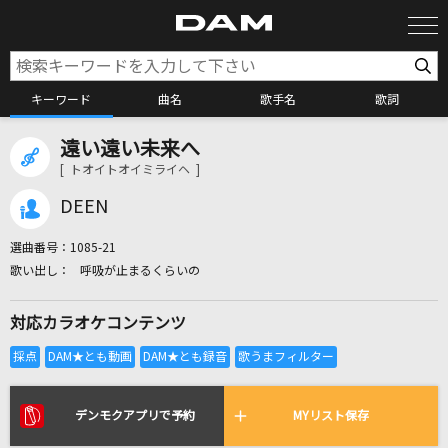
キーワード
曲名
歌手名
歌詞
遠い遠い未来へ
カラオケ検索
[ トオイトオイミライヘ ]
DEEN
カラオケ店舗検索
選曲番号：
1085-21
呼吸が止まるくらいの
カラオケリクエスト
対応カラオケコンテンツ
全国りれき
リアルタイムで歌われている曲の一覧
デンモクアプリで予約
MYリスト保存