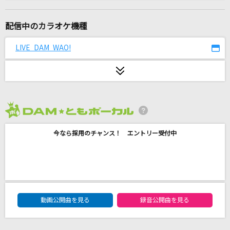
25コ目の染色体
RADWIMPS
配信中のカラオケ機種
あいつら全員同窓会
LIVE DAM WAO!
ずっと真夜中でいいのに。
[生音]I am...ayumi hamasaki COUNTDOWN LI
VE 2009-2010 A～Future Classics～
浜崎あゆみ
2026年8月度
I'm a mess
今なら採用のチャンス！ エントリー受付中
MY FIRST STORY
[生音]ビンテージ
Official髭男dism
DAM★ともボーカルエントリーランキング
動画公開曲を見る
録音公開曲を見る
グランドエスケープ feat.三浦透子
RADWIMPS