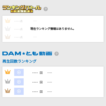
希望の唄
FUNKY MONKEY BABYS
----
----
1
点
スパークル [original ver.]
----
----
2
点
RADWIMPS
----
----
3
点
Never Grow Up
ちゃんみな
再生回数ランキング
京都物語
原 由子
----
1
----
回
もっと見る
----
2
----
回
----
3
----
回
DAMの新曲・ランキングなど
カラオケ最新情報をチェック！