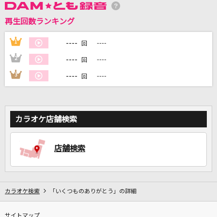
再生回数ランキング
DAMに会員登録・ログインして
----
1
----
回
カラオケをもっと楽しもう！
----
2
----
回
----
3
----
回
自宅でカラオケ歌い放題！
家族や友達と一緒に！練習にも！
カラオケ店舗検索
店舗検索
カラオケ検索
「いくつものありがとう」の詳細
サイトマップ