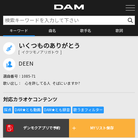
キーワード
曲名
歌手名
歌詞
いくつものありがとう
カラオケ検索
[ イクツモノアリガトウ ]
DEEN
カラオケ店舗検索
選曲番号：
1085-71
心を許してる人 そばにいますか?
カラオケリクエスト
対応カラオケコンテンツ
全国りれき
リアルタイムで歌われている曲の一覧
デンモクアプリで予約
MYリスト保存