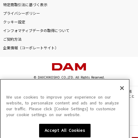
特定商取引法に基づく表示
プライバシーポリシー
クッキー設定
インフォマティブデータの取得について
ご契約方法
企業情報（コーポレートサイト）
© DAIICHIKOSHO CO.,LTD. All Rights Reserved.
このサイトに掲載されている一切の文章・画像・写真・動画・音声等を、手段や形態
を問わず、著作権法の定める範囲を超えて無断で複製、転載、ファイル化などすること
We use cookies to improve your experience on our
を禁じます。
website, to personalize content and ads and to analyze
our traffic. Please click [Cookie Settings] to customize
楽曲及びコンテンツは、機種によりご利用いただけない場合があります。
your cookie settings on our website.
楽曲及びコンテンツの配信日、配信内容が変更になる場合があります。
楽曲によりMYリスト保存ができない場合があります。
Accept All Cookies
JASRAC許諾番号
6602250213Y31015 6602250112Y38026 6602250240Y31015