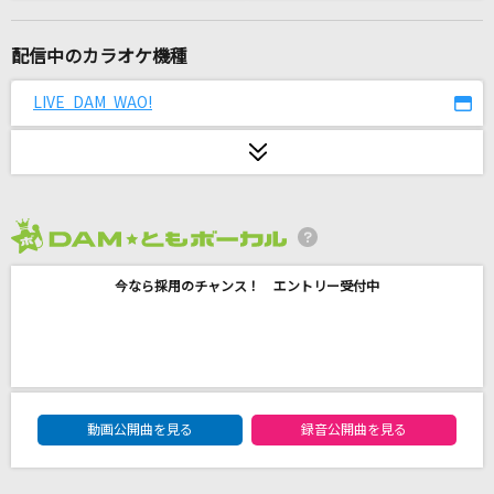
[生音]いい日旅立ち
山口百恵
配信中のカラオケ機種
友達の唄
LIVE DAM WAO!
BUMP OF CHICKEN
Nighthawks
米津玄師
2026年8月度
イル・テンポ・パッサ～時は過ぎゆく～
今なら採用のチャンス！ エントリー受付中
風輪
シングルベッド
シャ乱Q
DAM★ともボーカルエントリーランキング
らしさ
動画公開曲を見る
録音公開曲を見る
Official髭男dism