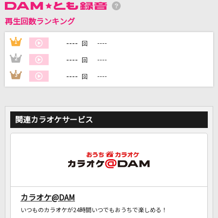
再生回数ランキング
DAMに会員登録・ログインして
カラオケをもっと楽しもう！
----
1
----
回
----
2
----
回
----
3
----
回
自宅でカラオケ歌い放題！
家族や友達と一緒に！練習にも！
関連カラオケサービス
カラオケ@DAM
いつものカラオケが24時間いつでもおうちで楽しめる！