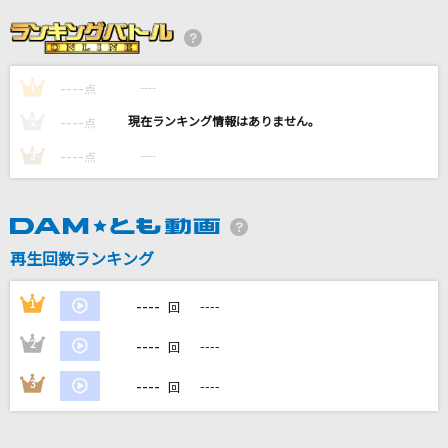
必然メーカー
ONE OK ROCK
----
----
1
SPARK
点
THE YELLOW MONKEY
----
----
2
点
----
----
3
点
Northern lights
林原めぐみ
[生音]恋だろ
再生回数ランキング
wacci
----
1
----
回
もっと見る
----
2
----
回
DAMの新曲・ランキングなど
----
3
----
回
カラオケ最新情報をチェック！