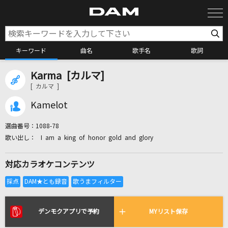
キーワード
曲名
歌手名
歌詞
Karma [カルマ]
カラオケ検索
[ カルマ ]
Kamelot
カラオケ店舗検索
選曲番号：
1088-78
I am a king of honor gold and glory
カラオケリクエスト
対応カラオケコンテンツ
全国りれき
リアルタイムで歌われている曲の一覧
デンモクアプリで予約
MYリスト保存