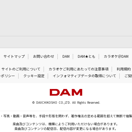
サイトマップ
お問い合わせ
DAM
DAM★とも
カラオケ＠DAM
サイトのご利用について
カラオケご利用にあたっての注意事項
利用規約
ーポリシー
クッキー設定
インフォマティブデータの取得について
ご契
© DAIICHIKOSHO CO.,LTD. All Rights Reserved.
・写真・動画・音声等を、手段や形態を問わず、著作権法の定める範囲を超えて無断で複
楽曲及びコンテンツは、機種によりご利用いただけない場合があります。
楽曲及びコンテンツの配信日、配信内容が変更になる場合があります。