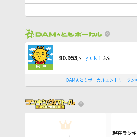
90.953
ｙｕｋｉ
さん
点
DAM★ともボーカルエントリーラン
1