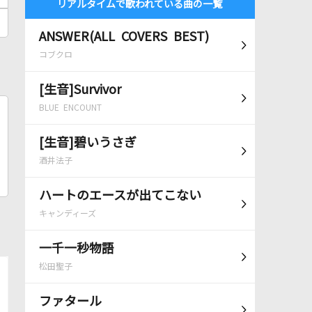
リアルタイムで歌われている曲の一覧
ANSWER(ALL COVERS BEST)
コブクロ
[生音]Survivor
BLUE ENCOUNT
[生音]碧いうさぎ
酒井法子
ハートのエースが出てこない
キャンディーズ
一千一秒物語
松田聖子
ファタール