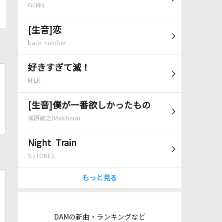
GEMN
[生音]恋
back number
好きすぎて滅！
M!LK
[生音]僕が一番欲しかったもの
槇原敬之(Makihara)
Night Train
SixTONES
もっと見る
DAMの新曲・ランキングなど