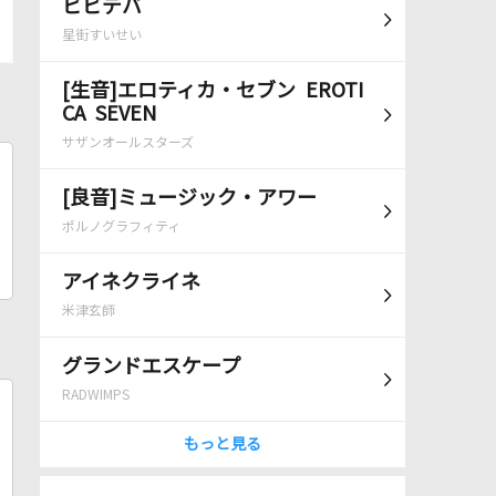
ビビデバ
星街すいせい
[生音]エロティカ・セブン EROTI
CA SEVEN
サザンオールスターズ
[良音]ミュージック・アワー
ポルノグラフィティ
アイネクライネ
米津玄師
グランドエスケープ
RADWIMPS
もっと見る