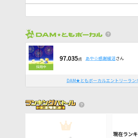
97.035
あや☆感謝緩活
さん
点
DAM★ともボーカルエントリーラン
1