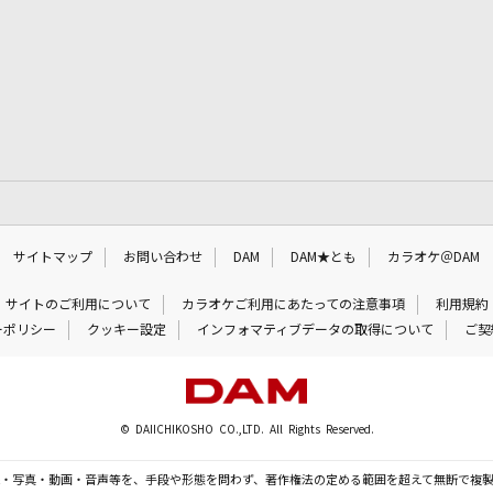
サイトマップ
お問い合わせ
DAM
DAM★とも
カラオケ＠DAM
サイトのご利用について
カラオケご利用にあたっての注意事項
利用規約
ーポリシー
クッキー設定
インフォマティブデータの取得について
ご契
© DAIICHIKOSHO CO.,LTD. All Rights Reserved.
・写真・動画・音声等を、手段や形態を問わず、著作権法の定める範囲を超えて無断で複