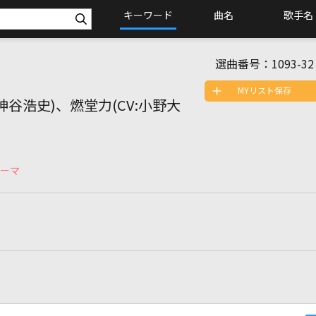
キーワード
曲名
歌手名
選曲番号：
1093-32
MYリスト保存
:神谷浩史)、燃堂力(CV:小野大
テーマ