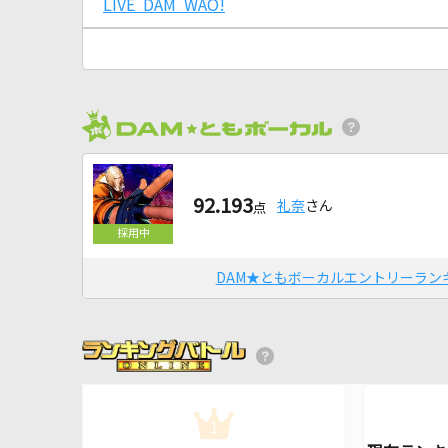
LIVE DAM WAO!
92.193
礼奈
さん
点
DAM★ともボーカルエントリーラン
1