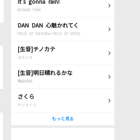
It's gonna rain!
BONNIE PINK
DAN DAN 心魅かれてく
FIELD OF VIEW(the FIELD OF VIEW)
[生音]チノカテ
ヨルシカ
[生音]明日晴れるかな
桑田佳祐
さくら
ケツメイシ
もっと見る