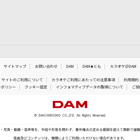
サイトマップ
お問い合わせ
DAM
DAM★とも
カラオケ＠DAM
サイトのご利用について
カラオケご利用にあたっての注意事項
利用規約
ーポリシー
クッキー設定
インフォマティブデータの取得について
ご契
© DAIICHIKOSHO CO.,LTD. All Rights Reserved.
・写真・動画・音声等を、手段や形態を問わず、著作権法の定める範囲を超えて無断で複
楽曲及びコンテンツは、機種によりご利用いただけない場合があります。