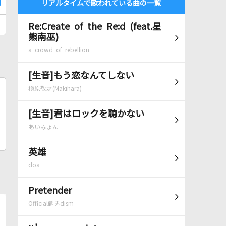
リアルタイムで歌われている曲の一覧
Re:Create of the Re:d (feat.星
熊南巫)
a crowd of rebellion
[生音]もう恋なんてしない
槇原敬之(Makihara)
[生音]君はロックを聴かない
あいみょん
英雄
doa
Pretender
Official髭男dism