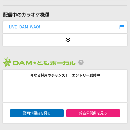
[生音]チョット
大黒摩季
配信中のカラオケ機種
11月のアンクレット
LIVE DAM WAO!
AKB48
会いにKiTE!(2025 9人 ver.)
iLiFE!
2026年8月度
[生音]春泥棒
今なら採用のチャンス！ エントリー受付中
ヨルシカ
I remember you
YUI
DAM★ともボーカルエントリーランキング
プラトー
動画公開曲を見る
録音公開曲を見る
サカナクション