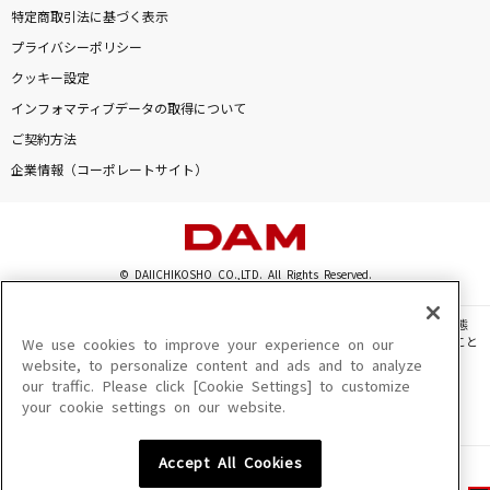
特定商取引法に基づく表示
プライバシーポリシー
クッキー設定
インフォマティブデータの取得について
ご契約方法
企業情報（コーポレートサイト）
© DAIICHIKOSHO CO.,LTD. All Rights Reserved.
このサイトに掲載されている一切の文章・画像・写真・動画・音声等を、手段や形態
を問わず、著作権法の定める範囲を超えて無断で複製、転載、ファイル化などすること
We use cookies to improve your experience on our
を禁じます。
website, to personalize content and ads and to analyze
our traffic. Please click [Cookie Settings] to customize
楽曲及びコンテンツは、機種によりご利用いただけない場合があります。
your cookie settings on our website.
楽曲及びコンテンツの配信日、配信内容が変更になる場合があります。
楽曲によりMYリスト保存ができない場合があります。
Accept All Cookies
JASRAC許諾番号
6602250213Y31015 6602250112Y38026 6602250240Y31015