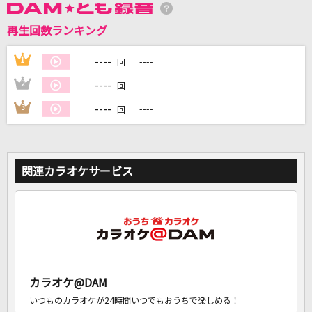
再生回数ランキング
DAMに会員登録・ログインして
カラオケをもっと楽しもう！
----
1
----
回
----
2
----
回
----
3
----
回
自宅でカラオケ歌い放題！
家族や友達と一緒に！練習にも！
関連カラオケサービス
カラオケ@DAM
いつものカラオケが24時間いつでもおうちで楽しめる！