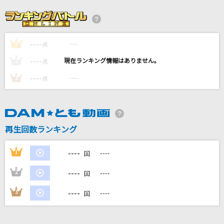
価値あるもの
乃木坂46
----
----
1
ケセラセラ
点
Mrs. GREEN APPLE
----
----
2
点
----
----
3
点
Honto
sumika
[生音]One more time,One more chance
再生回数ランキング
山崎まさよし
----
1
----
回
もっと見る
----
2
----
回
DAMの新曲・ランキングなど
----
3
----
回
カラオケ最新情報をチェック！