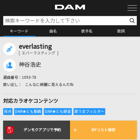
キーワード
曲名
歌手名
歌詞
everlasting
カラオケ検索
[ エバーラスティング ]
神谷浩史
カラオケ店舗検索
選曲番号：
1093-78
こんなに綺麗に見えるんだね
カラオケリクエスト
対応カラオケコンテンツ
全国りれき
リアルタイムで歌われている曲の一覧
デンモクアプリで予約
MYリスト保存