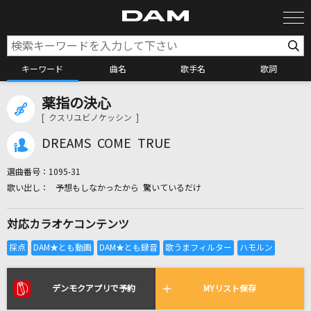
キーワード
曲名
歌手名
歌詞
薬指の決心
カラオケ検索
[ クスリユビノケッシン ]
DREAMS COME TRUE
カラオケ店舗検索
選曲番号：
1095-31
予想もしなかったから 驚いているだけ
カラオケリクエスト
対応カラオケコンテンツ
全国りれき
リアルタイムで歌われている曲の一覧
デンモクアプリで予約
MYリスト保存