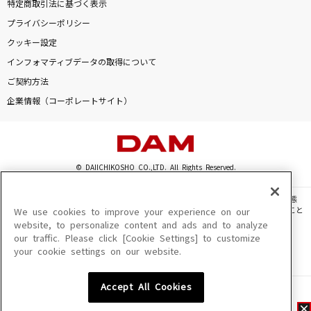
特定商取引法に基づく表示
プライバシーポリシー
クッキー設定
インフォマティブデータの取得について
ご契約方法
企業情報（コーポレートサイト）
© DAIICHIKOSHO CO.,LTD. All Rights Reserved.
このサイトに掲載されている一切の文章・画像・写真・動画・音声等を、手段や形態
を問わず、著作権法の定める範囲を超えて無断で複製、転載、ファイル化などすること
We use cookies to improve your experience on our
を禁じます。
website, to personalize content and ads and to analyze
our traffic. Please click [Cookie Settings] to customize
楽曲及びコンテンツは、機種によりご利用いただけない場合があります。
your cookie settings on our website.
楽曲及びコンテンツの配信日、配信内容が変更になる場合があります。
楽曲によりMYリスト保存ができない場合があります。
Accept All Cookies
JASRAC許諾番号
6602250213Y31015 6602250112Y38026 6602250240Y31015
6602250241Y45122