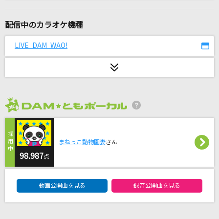
Wake Me Up!
Dream5
配信中のカラオケ機種
[生音]天ノ弱
LIVE DAM WAO!
164 feat.GUMI
[生音]シュガーソングとビターステップ
UNISON SQUARE GARDEN
2026年8月度
Runner
爆風スランプ(BAKUFU-SLUMP)
まねっこ動物園妻
さん
GIRI GIRI -アニメ映像 ver.-
98.987
点
鈴木雅之 feat. すぅ
DAM★ともボーカルエントリーランキング
動画公開曲を見る
録音公開曲を見る
[生音]ミ・アモーレ
中森明菜