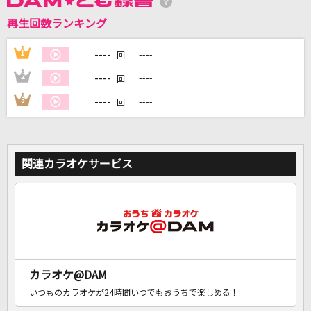
再生回数ランキング
DAMに会員登録・ログインして
カラオケをもっと楽しもう！
----
1
----
回
----
2
----
回
----
3
----
回
自宅でカラオケ歌い放題！
家族や友達と一緒に！練習にも！
関連カラオケサービス
カラオケ@DAM
いつものカラオケが24時間いつでもおうちで楽しめる！