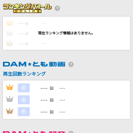
[生音]さよなら
西野カナ
----
----
1
点
会いたくて 会いたくて
----
----
2
点
西野カナ
----
----
3
点
[生音]羽
稲葉浩志
点描の唄(feat.井上苑子)
再生回数ランキング
Mrs. GREEN APPLE
----
1
----
回
もっと見る
----
2
----
回
DAMの新曲・ランキングなど
----
3
----
回
カラオケ最新情報をチェック！