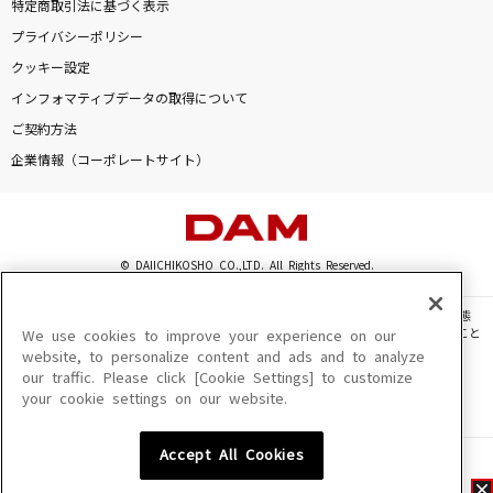
特定商取引法に基づく表示
プライバシーポリシー
クッキー設定
インフォマティブデータの取得について
ご契約方法
企業情報（コーポレートサイト）
© DAIICHIKOSHO CO.,LTD. All Rights Reserved.
このサイトに掲載されている一切の文章・画像・写真・動画・音声等を、手段や形態
を問わず、著作権法の定める範囲を超えて無断で複製、転載、ファイル化などすること
We use cookies to improve your experience on our
を禁じます。
website, to personalize content and ads and to analyze
our traffic. Please click [Cookie Settings] to customize
楽曲及びコンテンツは、機種によりご利用いただけない場合があります。
your cookie settings on our website.
楽曲及びコンテンツの配信日、配信内容が変更になる場合があります。
楽曲によりMYリスト保存ができない場合があります。
Accept All Cookies
JASRAC許諾番号
6602250213Y31015 6602250112Y38026 6602250240Y31015
6602250241Y45122