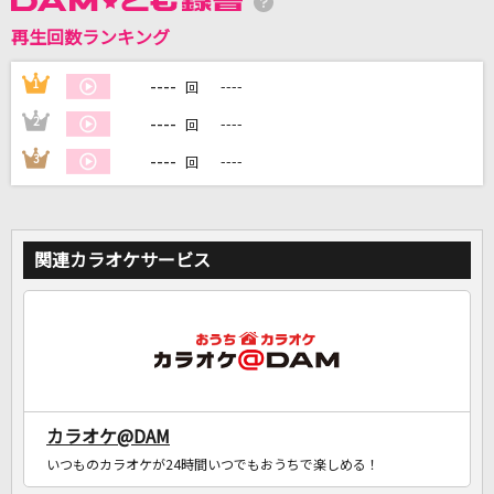
再生回数ランキング
DAMに会員登録・ログインして
カラオケをもっと楽しもう！
----
1
----
回
----
2
----
回
----
3
----
回
自宅でカラオケ歌い放題！
家族や友達と一緒に！練習にも！
関連カラオケサービス
カラオケ@DAM
いつものカラオケが24時間いつでもおうちで楽しめる！