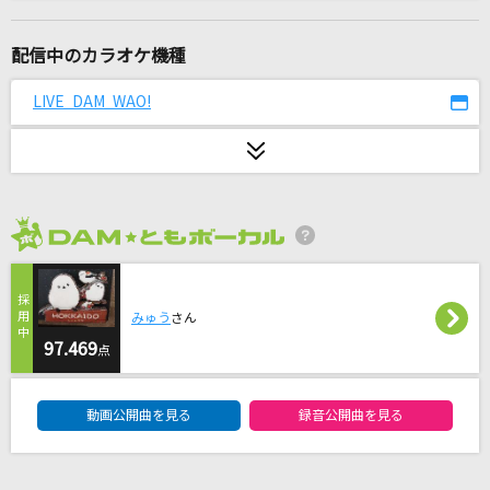
そばかす
JUDY AND MARY
配信中のカラオケ機種
[生音]オールドファッション
LIVE DAM WAO!
back number
forever we can make it!
THYME
2026年8月度
寒い夜だから…
trf
みゅう
さん
[生音]TAXI～4th LIVE TOUR ver.～
97.469
点
東方神起
DAM★ともボーカルエントリーランキング
動画公開曲を見る
録音公開曲を見る
17分間
乃木坂46