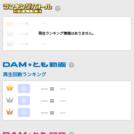
[生音]都落ち
ヨルシカ
----
----
1
点
[生音]さよならエレジー
----
----
2
点
菅田将暉
----
----
3
点
Climax Jump
AAA DEN-O form
Get Out
再生回数ランキング
JYJ [ジェイワイジェイ]
----
1
----
回
もっと見る
----
2
----
回
DAMの新曲・ランキングなど
----
3
----
回
カラオケ最新情報をチェック！