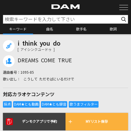
キーワード
曲名
歌手名
歌詞
i think you do
カラオケ検索
[ アイシンクユードゥ ]
DREAMS COME TRUE
カラオケ店舗検索
選曲番号：
1095-85
こうして ただそばにいるだけで
カラオケリクエスト
対応カラオケコンテンツ
全国りれき
リアルタイムで歌われている曲の一覧
デンモクアプリで予約
MYリスト保存