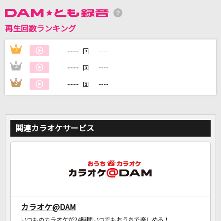
再生回数ランキング
DAMに会員登録・ログインして
カラオケをもっと楽しもう！
----
1
----
回
----
2
----
回
----
3
----
回
自宅でカラオケ歌い放題！
家族や友達と一緒に！練習にも！
関連カラオケサービス
カラオケ@DAM
いつものカラオケが24時間いつでもおうちで楽しめる！