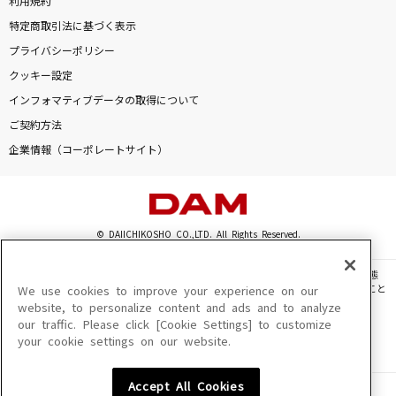
利用規約
特定商取引法に基づく表示
プライバシーポリシー
クッキー設定
インフォマティブデータの取得について
ご契約方法
企業情報（コーポレートサイト）
© DAIICHIKOSHO CO.,LTD. All Rights Reserved.
このサイトに掲載されている一切の文章・画像・写真・動画・音声等を、手段や形態
を問わず、著作権法の定める範囲を超えて無断で複製、転載、ファイル化などすること
We use cookies to improve your experience on our
を禁じます。
website, to personalize content and ads and to analyze
our traffic. Please click [Cookie Settings] to customize
楽曲及びコンテンツは、機種によりご利用いただけない場合があります。
your cookie settings on our website.
楽曲及びコンテンツの配信日、配信内容が変更になる場合があります。
楽曲によりMYリスト保存ができない場合があります。
Accept All Cookies
JASRAC許諾番号