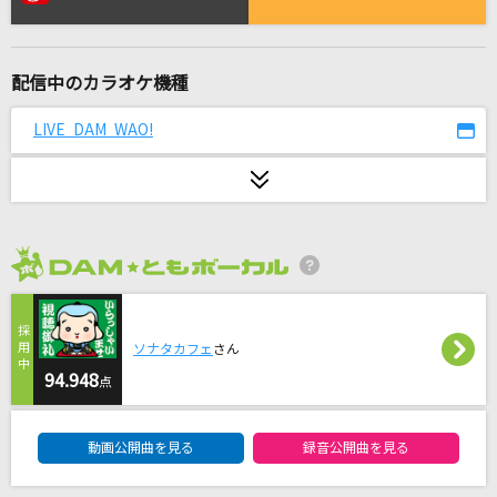
紫陽花
須賀亮雄
配信中のカラオケ機種
好きな子に嘘ついた。
HoneyWorks feat. 天月
LIVE DAM WAO!
God knows...
涼宮ハルヒ(CV.平野綾)
Time goes by
2026年8月度
Every Little Thing
Highlight(パワフルプロ野球2026-2027主題歌)
ソナタカフェ
さん
杏子
94.948
点
DAM★ともボーカルエントリーランキング
懺悔参り
動画公開曲を見る
録音公開曲を見る
羽生まゐご