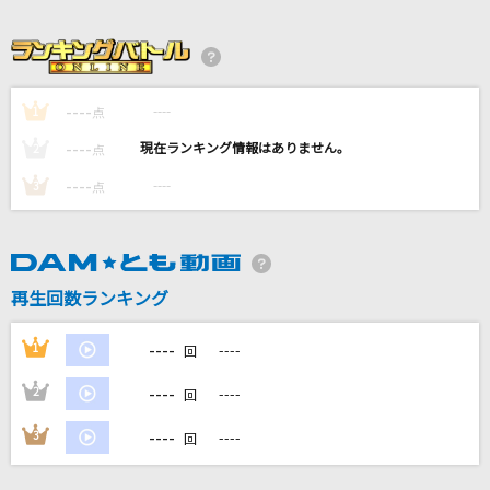
[生音]フレア
Superfly
慟哭
----
----
1
点
工藤静香
----
----
2
点
女の小箱
----
----
3
点
瀬川瑛子
好きすぎて滅！
M!LK
再生回数ランキング
もっと見る
----
1
----
回
----
2
----
回
DAMの新曲・ランキングなど
カラオケ最新情報をチェック！
----
3
----
回