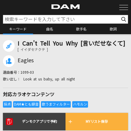
キーワード
曲名
歌手名
歌詞
I Can't Tell You Why [言いだせなくて]
カラオケ検索
[ イイダセナクテ ]
Eagles
カラオケ店舗検索
選曲番号：
1099-03
Look at us baby, up all night
カラオケリクエスト
対応カラオケコンテンツ
全国りれき
リアルタイムで歌われている曲の一覧
デンモクアプリで予約
MYリスト保存