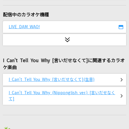
流氷列車
走裕介
配信中のカラオケ機種
[生音]さよならエレジー
LIVE DAM WAO!
菅田将暉
あなたに逢いたくて2004
松田聖子
I Can't Tell You Why [言いだせなくて]に関連するカラオ
ケ楽曲
115万キロのフィルム
Official髭男dism
I Can't Tell You Why [言いだせなくて](生音)
崩壊前夜
I Can't Tell You Why (Nipponglish ver.) [言いだせなく
SixTONES
て]
未来予想図
DREAMS COME TRUE