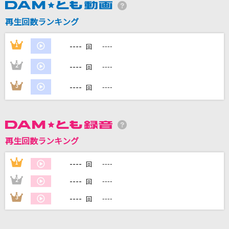
再生回数ランキング
DAMに会員登録・ログインして
カラオケをもっと楽しもう！
----
1
----
回
----
2
----
回
----
3
----
回
自宅でカラオケ歌い放題！
家族や友達と一緒に！練習にも！
再生回数ランキング
----
1
----
回
----
2
----
回
----
3
----
回