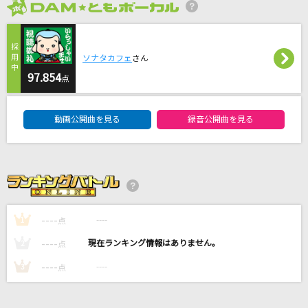
[生音]酔いあかり
2026年8月度
キム・ヨンジャ
ソナタカフェ
さん
初恋リバイバル
97.854
点
iLiFE!
DAM★ともボーカルエントリーランキング
CITRUS
動画公開曲を見る
録音公開曲を見る
Da-iCE
あとひとつ
FUNKY MONKEY BABYS
もっと見る
----
----
1
点
----
----
2
点
DAMの新曲・ランキングなど
----
----
3
点
カラオケ最新情報をチェック！