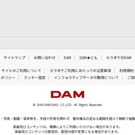
サイトマップ
お問い合わせ
DAM
DAM★とも
カラオケ＠DAM
サイトのご利用について
カラオケご利用にあたっての注意事項
利用規約
ーポリシー
クッキー設定
インフォマティブデータの取得について
ご契
© DAIICHIKOSHO CO.,LTD. All Rights Reserved.
・写真・動画・音声等を、手段や形態を問わず、著作権法の定める範囲を超えて無断で複
楽曲及びコンテンツは、機種によりご利用いただけない場合があります。
楽曲及びコンテンツの配信日、配信内容が変更になる場合があります。