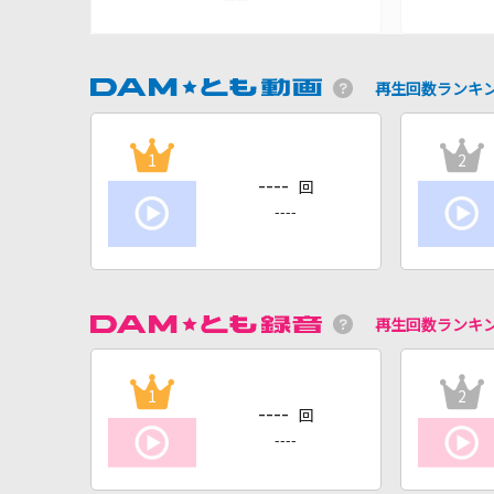
再生回数ランキ
1
2
----
回
----
再生回数ランキ
1
2
----
回
----