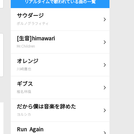
リアルタイムで歌われている曲の一覧
サウダージ
ポルノグラフィティ
[生音]himawari
Mr.Children
オレンジ
川崎鷹也
ギブス
椎名林檎
だから僕は音楽を辞めた
ヨルシカ
Run Again