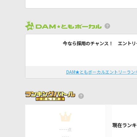
今なら採用のチャンス！ エントリ
DAM★ともボーカルエントリーラン
1
----
点
----