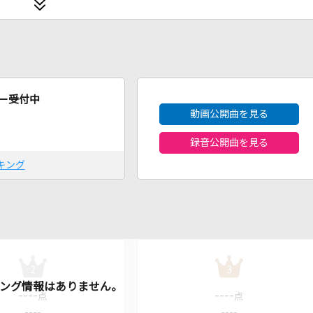
2026年8月度
ー受付中
動画公開曲を見る
録音公開曲を見る
キング
2
3
----
----
点
点
----
----