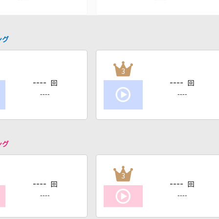
ング
3
----
----
回
回
----
----
ング
3
----
----
回
回
----
----