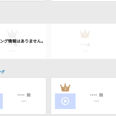
2
3
----
----
点
点
----
----
ング
3
----
----
回
回
----
----