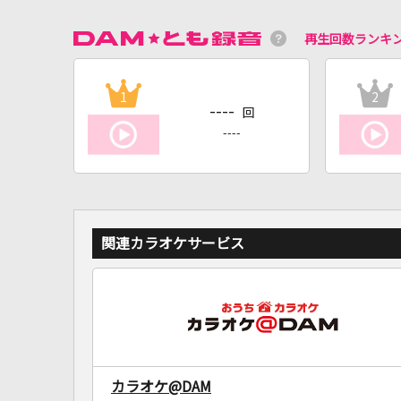
再生回数ランキ
1
2
----
回
----
関連カラオケサービス
カラオケ@DAM