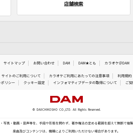
店舗検索
サイトマップ
お問い合わせ
DAM
DAM★とも
カラオケ＠DAM
サイトのご利用について
カラオケご利用にあたっての注意事項
利用規約
ーポリシー
クッキー設定
インフォマティブデータの取得について
ご契
© DAIICHIKOSHO CO.,LTD. All Rights Reserved.
・写真・動画・音声等を、手段や形態を問わず、著作権法の定める範囲を超えて無断で複
楽曲及びコンテンツは、機種によりご利用いただけない場合があります。