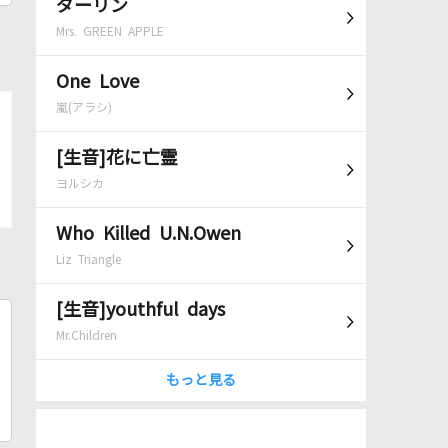
ダーリン
Mrs. GREEN APPLE
One Love
嵐(アラシ)
[生音]花に亡霊
ヨルシカ
Who Killed U.N.Owen
Liz Triangle
[生音]youthful days
Mr.Children
もっと見る