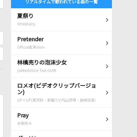
リアルタイムで歌われている曲の一覧
夏祭り
Whiteberry
Pretender
Official髭男dism
林檎売りの泡沫少女
yukkedoluce feat.GUMI
ロメオ(ビデオクリップバージョ
ン)
LIP×LIP(勇次郎・愛蔵/CV:内山昂輝・島崎信長)
Pray
水樹奈々