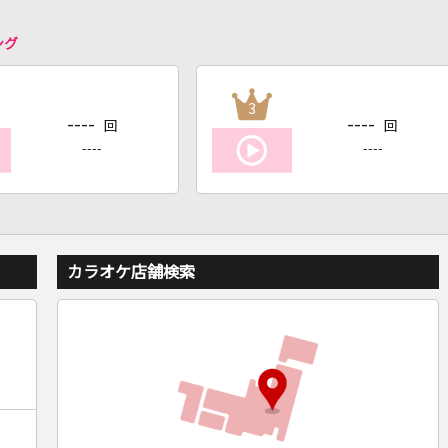
ング
3
----
----
回
回
----
----
カラオケ店舗検索