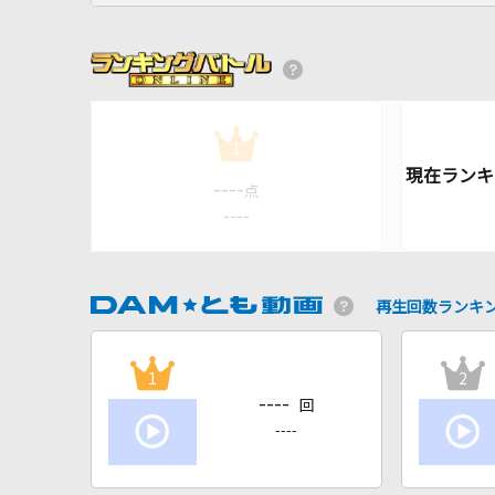
1
----
点
----
再生回数ランキ
1
2
----
回
----