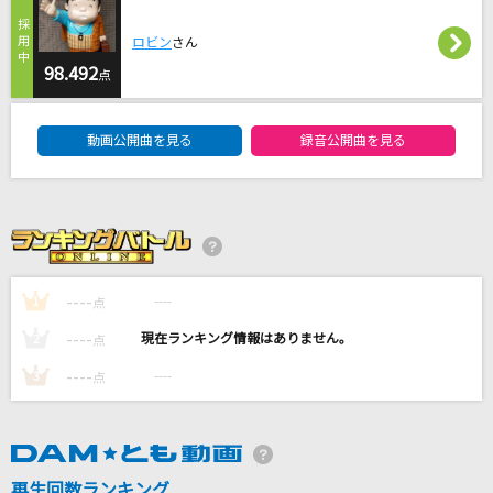
ラストバージン
ロビン
さん
RADWIMPS
98.492
点
[生音]Birthday(ドラえもんアニメバージョン)
DAM★ともボーカルエントリーランキング
Mr.Children
動画公開曲を見る
録音公開曲を見る
LOVE 2000
鶴 and 亀
ローリンガール
wowaka feat.初音ミク
----
----
1
点
----
----
2
点
もっと見る
----
----
3
点
DAMの新曲・ランキングなど
カラオケ最新情報をチェック！
再生回数ランキング