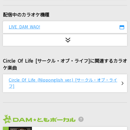
サターン
ずっと真夜中でいいのに。
配信中のカラオケ機種
池袋サンシャイン
LIVE DAM WAO!
WHITE JAM
あぶく
ヨルシカ
Circle Of Life [サークル・オブ・ライフ]に関連するカラオ
ケ楽曲
とくべチュ、して
＝LOVE
Circle Of Life (Nipponglish ver.) [サークル・オブ・ライ
フ]
鳥取砂丘
水森かおり
Soranji
Mrs. GREEN APPLE
2026年8月度