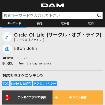
キーワード
曲名
歌手名
歌詞
Circle Of Life [サークル・オブ・ライフ]
カラオケ検索
[ サークルオブライフ ]
Elton John
カラオケ店舗検索
選曲番号：
1101-28
From the day we arrive
カラオケリクエスト
対応カラオケコンテンツ
全国りれき
リアルタイムで歌われている曲の一覧
デンモクアプリで予約
MYリスト保存