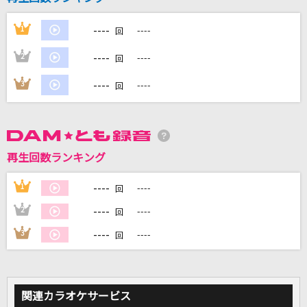
----
1
----
回
DAMに会員登録・ログインして
カラオケをもっと楽しもう！
----
2
----
回
----
3
----
回
自宅でカラオケ歌い放題！
家族や友達と一緒に！練習にも！
再生回数ランキング
----
1
----
回
----
2
----
回
----
3
----
回
関連カラオケサービス