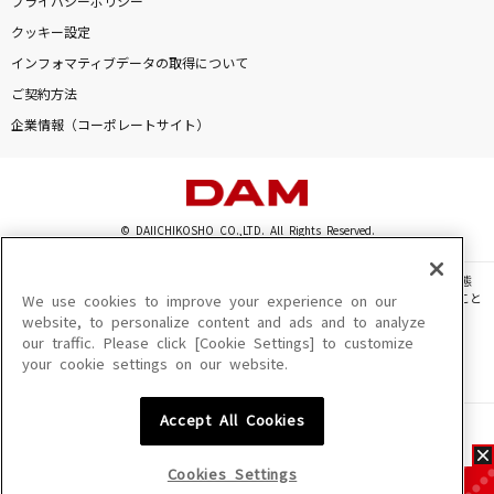
プライバシーポリシー
クッキー設定
インフォマティブデータの取得について
ご契約方法
企業情報（コーポレートサイト）
© DAIICHIKOSHO CO.,LTD. All Rights Reserved.
このサイトに掲載されている一切の文章・画像・写真・動画・音声等を、手段や形態
を問わず、著作権法の定める範囲を超えて無断で複製、転載、ファイル化などすること
We use cookies to improve your experience on our
を禁じます。
website, to personalize content and ads and to analyze
our traffic. Please click [Cookie Settings] to customize
楽曲及びコンテンツは、機種によりご利用いただけない場合があります。
your cookie settings on our website.
楽曲及びコンテンツの配信日、配信内容が変更になる場合があります。
楽曲によりMYリスト保存ができない場合があります。
Accept All Cookies
JASRAC許諾番号
6602250213Y31015 6602250112Y38026 6602250240Y31015
6602250241Y45122
Cookies Settings