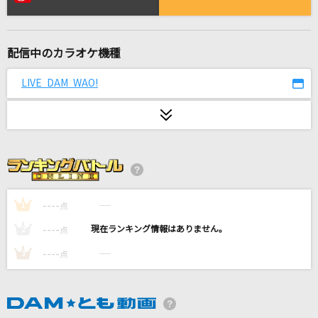
NEO UNIVERSE
L'Arc-en-Ciel
配信中のカラオケ機種
TOKYO
YUI
LIVE DAM WAO!
テトリス
柊マグネタイト
このまま君だけを奪い去りたい
DEEN
----
----
1
点
[良音]ボクの背中には羽根がある
----
----
2
点
KinKi Kids
----
----
3
点
いつかこの涙が
Little Glee Monster