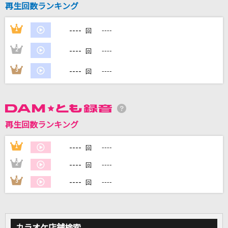
再生回数ランキング
ワガママで誤魔化さないで
THE ORAL CIGARETTES
----
1
----
回
[生音]チェリー
----
2
----
回
スピッツ
----
3
----
回
REASON
ゆず
Day N Night (feat. G-k.i.d,guca owl & KEIJ
再生回数ランキング
U)
----
1
----
BAD HOP
回
----
2
----
回
もっと見る
----
3
----
回
DAMの新曲・ランキングなど
カラオケ最新情報をチェック！
カラオケ店舗検索