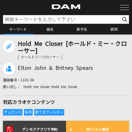
キーワード
曲名
歌手名
歌詞
Hold Me Closer [ホールド・ミー・クロ
カラオケ検索
ーサー]
[ ホールドミークローサー ]
カラオケ店舗検索
Elton John & Britney Spears
選曲番号：
1101-56
カラオケリクエスト
Hold me closer Hold me closer
対応カラオケコンテンツ
全国りれき
リアルタイムで歌われている曲の一覧
デンモクアプリで予約
MYリスト保存